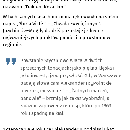
nazwano „Traktem Kozackim”.
W tych samych lasach nieznana ręka wyryła na sośnie
napis „Gloria Victis” – „Chwała zwyciężonym”.
Joachimów-Mogiły do dziś pozostaje jednym z
najważniejszych punktów pamięci o powstaniu w
regionie.
Powstanie Styczniowe wraca w dwóch
sprzecznych tonacjach: jako piękna klęska i
jako inwestycja w przyszłość. Gdy w Warszawie
padają słowa cara Aleksander II: „Point de
rêveries, messieurs” – „Żadnych marzeń,
panowie” – brzmią jak zakaz wyobraźni, a
zarazem zapowiedź represji, które po 1863
roku spadną na kraj.
1 czerwca 1869 roku car Aleksander II podpisał ukaz