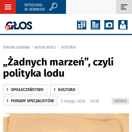
WYSZUKAJ
Rozwiń
Roz
W SERWISIE
nawigację
naw
STRONA GŁÓWNA
AKTUALNOŚCI
HISTORIA
„Żadnych marzeń”, czyli
polityka lodu
›
›
SPOŁECZEŃSTWO
KULTURA
›
|
PORADY SPECJALISTÓW
3 lutego 2026
01:16
WYDRUKUJ
DRUKUJ
PODSTRON
DO