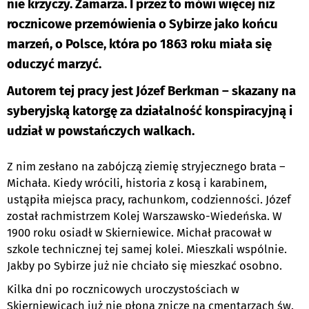
nie krzyczy. Zamarza. I przez to mówi więcej niż
rocznicowe przemówienia o Sybirze jako końcu
marzeń, o Polsce, która po 1863 roku miała się
oduczyć marzyć.
Autorem tej pracy jest Józef Berkman – skazany na
syberyjską katorgę za działalność konspiracyjną i
udział w powstańczych walkach.
Z nim zesłano na zabójczą ziemię stryjecznego brata –
Michała. Kiedy wrócili, historia z kosą i karabinem,
ustąpiła miejsca pracy, rachunkom, codzienności. Józef
został rachmistrzem Kolej Warszawsko-Wiedeńska. W
1900 roku osiadł w Skierniewice. Michał pracował w
szkole technicznej tej samej kolei. Mieszkali wspólnie.
Jakby po Sybirze już nie chciało się mieszkać osobno.
Kilka dni po rocznicowych uroczystościach w
Skierniewicach już nie płoną znicze na cmentarzach św.