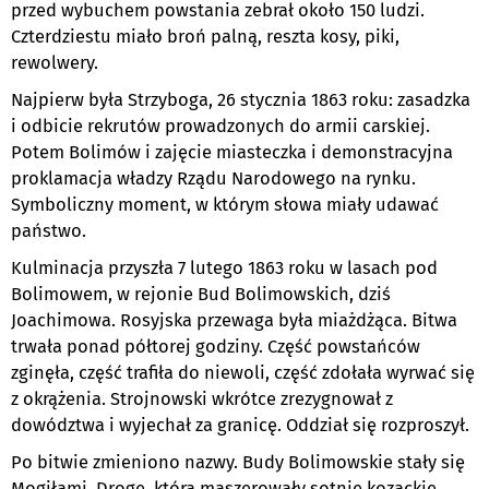
przed wybuchem powstania zebrał około 150 ludzi.
Czterdziestu miało broń palną, reszta kosy, piki,
rewolwery.
Najpierw była Strzyboga, 26 stycznia 1863 roku: zasadzka
i odbicie rekrutów prowadzonych do armii carskiej.
Potem Bolimów i zajęcie miasteczka i demonstracyjna
proklamacja władzy Rządu Narodowego na rynku.
Symboliczny moment, w którym słowa miały udawać
państwo.
Kulminacja przyszła 7 lutego 1863 roku w lasach pod
Bolimowem, w rejonie Bud Bolimowskich, dziś
Joachimowa. Rosyjska przewaga była miażdżąca. Bitwa
trwała ponad półtorej godziny. Część powstańców
zginęła, część trafiła do niewoli, część zdołała wyrwać się
z okrążenia. Strojnowski wkrótce zrezygnował z
dowództwa i wyjechał za granicę. Oddział się rozproszył.
Po bitwie zmieniono nazwy. Budy Bolimowskie stały się
Mogiłami. Drogę, którą maszerowały sotnie kozackie,