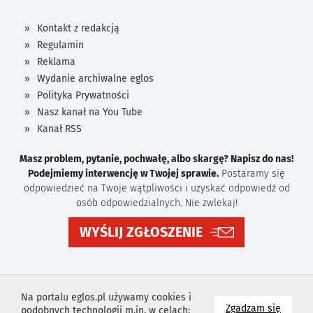
Kontakt z redakcją
Regulamin
Reklama
Wydanie archiwalne eglos
Polityka Prywatności
Nasz kanał na You Tube
Kanał RSS
Masz problem, pytanie, pochwałę, albo skargę? Napisz do nas!
Podejmiemy interwencję w Twojej sprawie.
Postaramy się
odpowiedzieć na Twoje wątpliwości i uzyskać odpowiedź od
osób odpowiedzialnych. Nie zwlekaj!
WYŚLIJ ZGŁOSZENIE
Na portalu eglos.pl używamy cookies i
na wyk
Zgadzam się
podobnych technologii m.in. w celach: