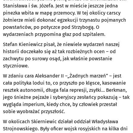
Stanisława i św. Józefa. Jest w mieście jeszcze jedna
pinezka wbita w mapę przemocy. W tej okolicy carscy
żołnierze mieli dokonać egzekucji trzynastu pojmanych
powstańców, po potyczce pod Strzybogą. O
wydarzeniach przypomina głaz pod szpitalem.
Stefan Kieniewicz pisał, że niewiele wydarzeń naszej
historii doczekało się aż tak rozbieżnych ocen – od
zachwytu po surowy osąd, jak właśnie powstanie
styczniowe.
W zdaniu cara Aleksander II –„Żadnych marzeń” – jest
cała polityka lodui to, co przyszło po klęsce, kasowanie
resztek autonomii, długa fala represji, zsyłki... Berkman,
jego śnieżne pejzaże i syberyjscy zesłańcy pokazują – tak
wygląda imperium, kiedy chce, by człowiek przestał
sobie wyobrażać przyszłość.
W okolicach Skierniewic działał oddział Władysława
Strojnowskiego. Były oficer wojsk rosyjskich na kilka dni