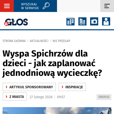
WYSZUKAJ
Rozwiń
Roz
W SERWISIE
nawigację
naw
STRONA GŁÓWNA
AKTUALNOŚCI
NIE PRZEGAP
Wyspa Spichrzów dla
dzieci - jak zaplanować
jednodniową wycieczkę?
›
›
ARTYKUŁ SPONSOROWANY
INSPIRACJE
›
|
Z MIASTA
27 lutego 2026
09:57
WYDRUKUJ
DRUKUJ
PODSTRON
DO