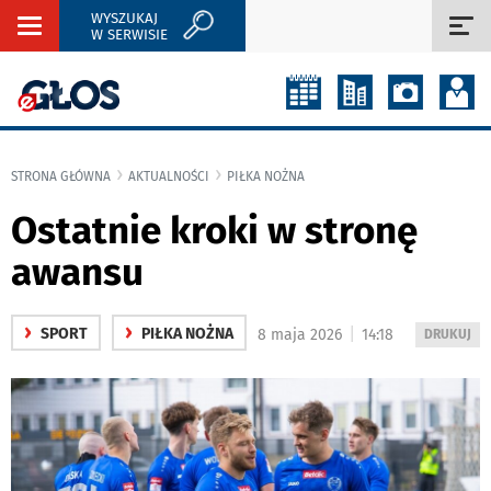
WYSZUKAJ
Rozwiń
Roz
W SERWISIE
nawigację
naw
STRONA GŁÓWNA
AKTUALNOŚCI
PIŁKA NOŻNA
Ostatnie kroki w stronę
awansu
›
›
|
SPORT
PIŁKA NOŻNA
8 maja 2026
14:18
WYDRUKUJ
DRUKUJ
PODSTRON
DO