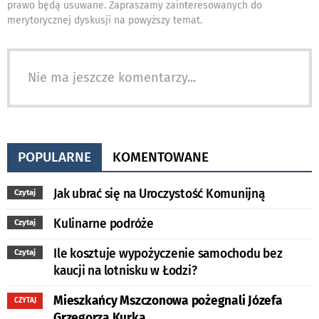
prawo będą usuwane. Zapraszamy zainteresowanych do
merytorycznej dyskusji na powyższy temat.
Nie ma jeszcze komentarzy...
POPULARNE
KOMENTOWANE
Jak ubrać się na Uroczystość Komunijną
Czytaj
Kulinarne podróże
Czytaj
Ile kosztuje wypożyczenie samochodu bez
Czytaj
kaucji na lotnisku w Łodzi?
Mieszkańcy Mszczonowa pożegnali Józefa
CZYTAJ
Grzegorza Kurka