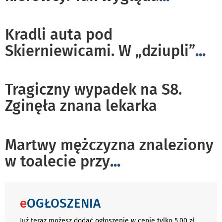
Kradli auta pod
Skierniewicami. W „dziupli”
...
Tragiczny wypadek na S8.
Zginęła znana lekarka
Martwy mężczyzna znaleziony
w toalecie przy
...
e
OGŁOSZENIA
Już teraz możesz dodać ogłoszenie w cenie tylko 5,00 zł