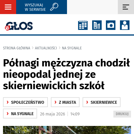
WYSZUKAJ
Rozwiń
Roz
W SERWISIE
nawigację
naw
STRONA GŁÓWNA
AKTUALNOŚCI
NA SYGNALE
Półnagi mężczyzna chodził
nieopodal jednej ze
skierniewickich szkół
›
›
›
SPOŁECZEŃSTWO
Z MIASTA
SKIERNIEWICE
›
|
NA SYGNALE
26 maja 2026
14:09
WYDRUKUJ
DRUKUJ
PODSTRON
DO