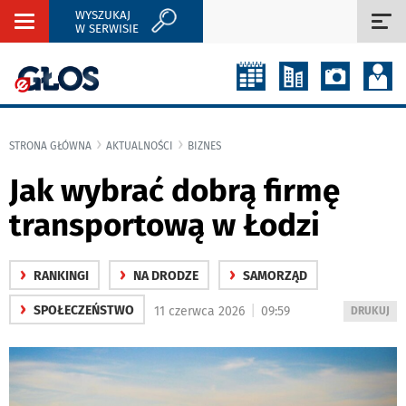
WYSZUKAJ
Rozwiń
Roz
W SERWISIE
nawigację
naw
STRONA GŁÓWNA
AKTUALNOŚCI
BIZNES
Jak wybrać dobrą firmę
transportową w Łodzi
›
›
›
RANKINGI
NA DRODZE
SAMORZĄD
›
|
SPOŁECZEŃSTWO
11 czerwca 2026
09:59
WYDRUKUJ
DRUKUJ
PODSTRON
DO