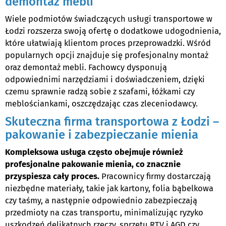
demontaż mebli
Wiele podmiotów świadczących usługi transportowe w
Łodzi rozszerza swoją ofertę o dodatkowe udogodnienia,
które ułatwiają klientom proces przeprowadzki. Wśród
popularnych opcji znajduje się profesjonalny montaż
oraz demontaż mebli. Fachowcy dysponują
odpowiednimi narzędziami i doświadczeniem, dzięki
czemu sprawnie radzą sobie z szafami, łóżkami czy
meblościankami, oszczędzając czas zleceniodawcy.
Skuteczna firma transportowa z Łodzi –
pakowanie i zabezpieczanie mienia
Kompleksowa usługa często obejmuje również
profesjonalne pakowanie mienia, co znacznie
przyspiesza cały proces.
Pracownicy firmy dostarczają
niezbędne materiały, takie jak kartony, folia bąbelkowa
czy taśmy, a następnie odpowiednio zabezpieczają
przedmioty na czas transportu, minimalizując ryzyko
uszkodzeń delikatnych rzeczy, sprzętu RTV i AGD czy