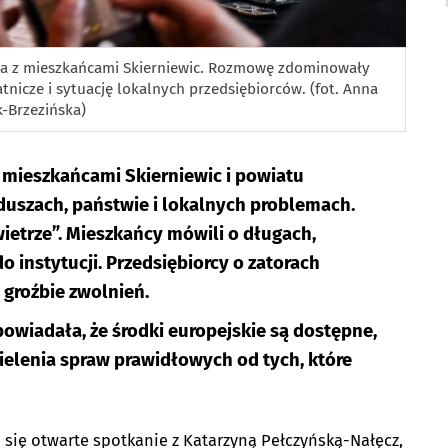
ia z mieszkańcami Skierniewic. Rozmowę zdominowały
tnicze i sytuację lokalnych przedsiębiorców. (fot. Anna
k-Brzezińska)
 mieszkańcami Skierniewic i powiatu
duszach, państwie i lokalnych problemach.
etrze”. Mieszkańcy mówili o długach,
o instytucji. Przedsiębiorcy o zatorach
i groźbie zwolnień.
powiadała, że środki europejskie są dostępne,
elenia spraw prawidłowych od tych, które
 się otwarte spotkanie z Katarzyną Pełczyńską-Nałęcz,