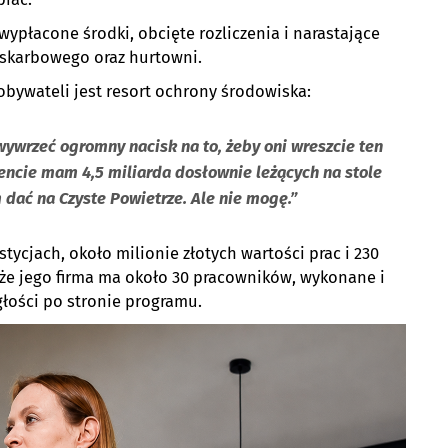
wypłacone środki, obcięte rozliczenia i narastające
skarbowego oraz hurtowni.
obywateli jest resort ochrony środowiska:
o wywrzeć ogromny nacisk na to, żeby oni wreszcie ten
encie mam 4,5 miliarda dosłownie leżących na stole
 dać na Czyste Powietrze. Ale nie mogę.”
tycjach, około milionie złotych wartości prac i 230
, że jego firma ma około 30 pracowników, wykonane i
głości po stronie programu.