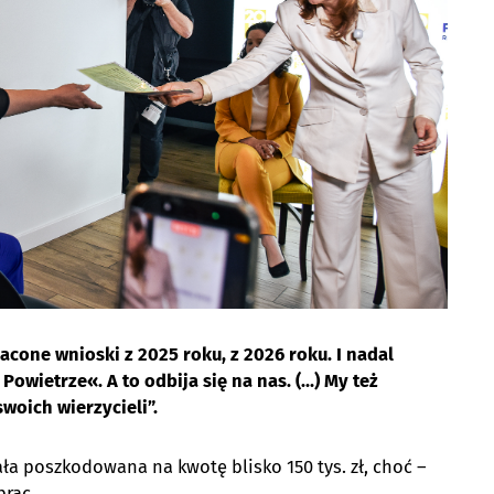
łacone wnioski z 2025 roku, z 2026 roku. I nadal
owietrze«. A to odbija się na nas. (…) My też
woich wierzycieli”.
ała poszkodowana na kwotę blisko 150 tys. zł, choć –
prac.