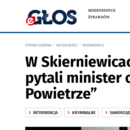
SKIERNIEWICE
ŻYRARDÓW
STRONA GŁÓWNA
AKTUALNOŚCI
SKIERNIEWICE
W Skierniewicac
pytali minister
Powietrze”
›
›
›
INTERWENCJA
KRYMINALNE
SAMORZĄ