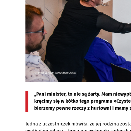
„Pani minister, to nie są żarty. Mam niewyp
kręcimy się w kółko tego programu »Czyste P
bierzemy pewne rzeczy z hurtowni i mamy s
Jedna z uczestniczek mówiła, że jej rodzina zost
według jej relacji – firma nie wykonała żadnych 