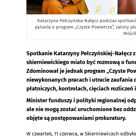
Katarzyna Pełczyńska-Nałęcz podczas spotkan
pytania o program „Czyste Powietrze”, zatory pła
Wójci
Spotkanie Katarzyny Pełczyńskiej-Nałęcz z
skierniewickiego miało być rozmową o fun
Zdominował je jednak program „Czyste Powi
niewykonanych pracach i utracie zaufania d
płatniczych, kontrolach, cięciach rozliczeń 
Minister funduszy i polityki regionalnej od
ale nie mogą zostać uruchomione bez oddzi
objęte są postępowaniami prokuratury.
W czwartek, 11 czerwca, w Skierniewicach odbyło