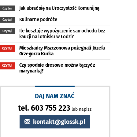
Jak ubrać się na Uroczystość Komunijną
Czytaj
Kulinarne podróże
Czytaj
Ile kosztuje wypożyczenie samochodu bez
Czytaj
kaucji na lotnisku w Łodzi?
Mieszkańcy Mszczonowa pożegnali Józefa
CZYTAJ
Grzegorza Kurka
Czy spodnie dresowe można łączyć z
CZYTAJ
marynarką?
DAJ NAM ZNAĆ
tel. 603 755 223
lub napisz
kontakt@glossk.pl