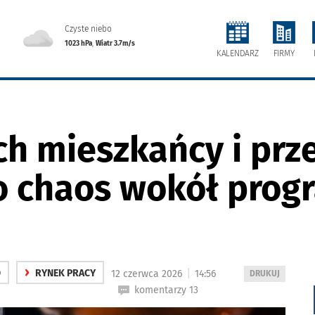
Czyste niebo
1023 hPa
,
Wiatr 3.7m/s
FIRMY
KALENDARZ
h mieszkańcy i prz
 o chaos wokół prog
›
|
D
RYNEK PRACY
12 czerwca 2026
14:56
WYDRUKUJ
DRUKUJ
PODSTRONĘ
komentarzy 13
DO