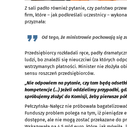
Z sali padło również pytanie, czy państwo prze
firm, które – jak podkreślali uczestnicy – wyko
przyznała:
Od tego, że ministrowie pochowają się za
Przedsiębiorcy rozkładali ręce, padły dramatyc
ludzi, bo znaleźli się nieuczciwi (za których o
wstrzymanych płatności. Minister nie złożyła ob
sensu roszczeń przedsiębiorców.
„Nie odpowiem na pytanie, czy tam będą odsetk
kompetencje (…) Jeżeli oddzielimy przypadki, gdzi
spróbujemy złożyć do Komisji, żeby pierwsze pół
Pełczyńska-Nałęcz nie próbowała bagatelizować 
Funduszy problem polega na tym, iż pieniądze e
dostępne, ale nie mogą zostać przekazane do 
Wskazywała na 4,5 mld euro, które, jak mówiła „