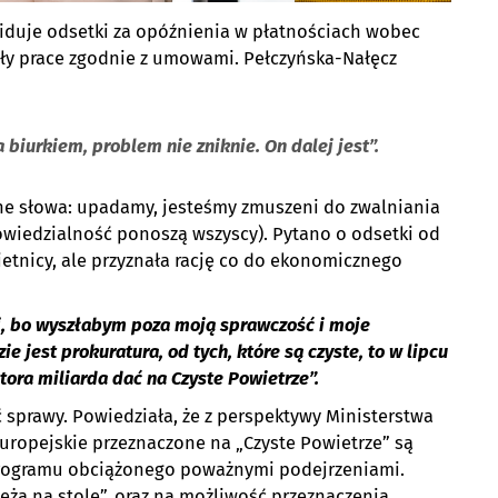
widuje odsetki za opóźnienia w płatnościach wobec
nały prace zgodnie z umowami. Pełczyńska-Nałęcz
 biurkiem, problem nie zniknie. On dalej jest”.
zne słowa: upadamy, jesteśmy zmuszeni do zwalniania
dpowiedzialność ponoszą wszyscy). Pytano o odsetki od
ietnicy, ale przyznała rację co do ekonomicznego
i, bo wyszłabym poza moją sprawczość i moje
e jest prokuratura, od tych, które są czyste, to w lipcu
tora miliarda dać na Czyste Powietrze”.
sprawy. Powiedziała, że z perspektywy Ministerstwa
uropejskie przeznaczone na „Czyste Powietrze” są
programu obciążonego poważnymi podejrzeniami.
leżą na stole”, oraz na możliwość przeznaczenia