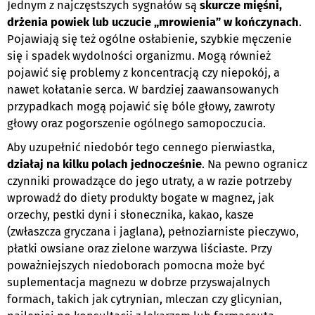
Jednym z najczęstszych sygnałów są
skurcze mięśni,
drżenia powiek lub uczucie „mrowienia” w kończynach
.
Pojawiają się też ogólne osłabienie, szybkie męczenie
się i spadek wydolności organizmu. Mogą również
pojawić się problemy z koncentracją czy niepokój, a
nawet kołatanie serca. W bardziej zaawansowanych
przypadkach mogą pojawić się bóle głowy, zawroty
głowy oraz pogorszenie ogólnego samopoczucia.
Aby uzupełnić niedobór tego cennego pierwiastka,
działaj na kilku polach jednocześnie
. Na pewno ogranicz
czynniki prowadzące do jego utraty, a w razie potrzeby
wprowadź do diety produkty bogate w magnez, jak
orzechy, pestki dyni i słonecznika, kakao, kasze
(zwłaszcza gryczana i jaglana), pełnoziarniste pieczywo,
płatki owsiane oraz zielone warzywa liściaste. Przy
poważniejszych niedoborach pomocna może być
suplementacja magnezu w dobrze przyswajalnych
formach, takich jak cytrynian, mleczan czy glicynian,