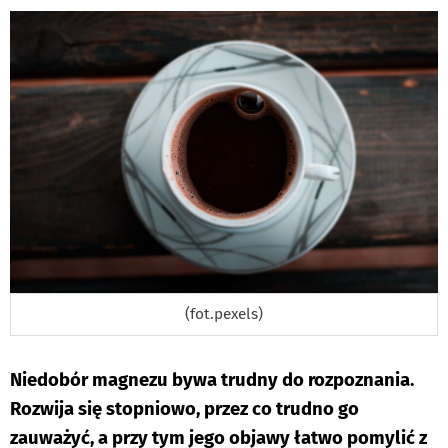
DO
(fot.pexels)
Niedobór magnezu bywa trudny do rozpoznania.
Rozwija się stopniowo, przez co trudno go
zauważyć, a przy tym jego objawy łatwo pomylić z