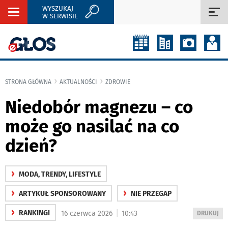
WYSZUKAJ
Rozwiń
Roz
W SERWISIE
nawigację
naw
STRONA GŁÓWNA
AKTUALNOŚCI
ZDROWIE
Niedobór magnezu – co
może go nasilać na co
dzień?
›
MODA, TRENDY, LIFESTYLE
›
›
ARTYKUŁ SPONSOROWANY
NIE PRZEGAP
›
|
RANKINGI
16 czerwca 2026
10:43
WYDRUKUJ
DRUKUJ
PODSTRON