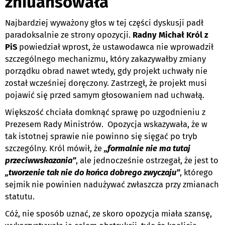
zniuansowała
Najbardziej wyważony głos w tej części dyskusji padł
paradoksalnie ze strony opozycji.
Radny Michał Król z
PiS
powiedział wprost, że ustawodawca nie wprowadził
szczególnego mechanizmu, który zakazywałby zmiany
porządku obrad nawet wtedy, gdy projekt uchwały nie
został wcześniej doręczony. Zastrzegł, że projekt musi
pojawić się przed samym głosowaniem nad uchwałą.
Większość chciała domknąć sprawę po uzgodnieniu z
Prezesem Rady Ministrów. Opozycja wskazywała, że w
tak istotnej sprawie nie powinno się sięgać po tryb
szczególny. Król mówił, że
„formalnie nie ma tutaj
przeciwwskazania”
, ale jednocześnie ostrzegał, że jest to
„tworzenie tak nie do końca dobrego zwyczaju”
, którego
sejmik nie powinien nadużywać zwłaszcza przy zmianach
statutu.
Cóż, nie sposób uznać, ze skoro opozycja miała szansę,