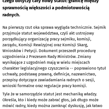
czego dotyczy cały nowy statut: granicę między
sprawnością większości a podmiotowością
radnych.
Na pierwszy rzut oka sprawa wygląda technicznie. Sejmik
przyjmuje statut województwa, czyli akt ustrojowy
porządkujący organizację pracy sejmiku, komisji,
zarządu, Komisji Rewizyjnej oraz Komisji Skarg,
Wniosków i Petycji. Dokument przeszedł procedurę
uzgodnienia z Prezesem Rady Ministrów. Zmiany
wynikające z uzgodnień mają w wielu miejscach
charakter legislacyjnego czyszczenia -- poprawiono tytuł
uchwały, podstawę prawną, definicje, nazewnictwo,
przepisy dotyczące zawiadamiania radnych o sesji,
wnioski formalne oraz regulacje pracy komisji.
Tyle że w samorządzie statut jest mechaniką władzy.
Określa, kto i kiedy może zabrać głos, jak długo może
mówić radny, kiedy można zamknąć dyskusję, jak łatwo