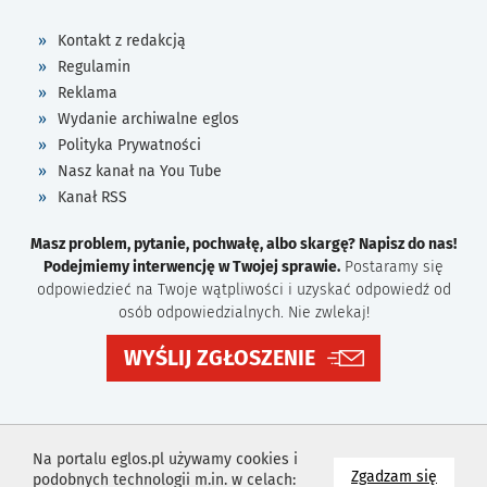
Kontakt z redakcją
Regulamin
Reklama
Wydanie archiwalne eglos
Polityka Prywatności
Nasz kanał na You Tube
Kanał RSS
Masz problem, pytanie, pochwałę, albo skargę? Napisz do nas!
Podejmiemy interwencję w Twojej sprawie.
Postaramy się
odpowiedzieć na Twoje wątpliwości i uzyskać odpowiedź od
osób odpowiedzialnych. Nie zwlekaj!
WYŚLIJ ZGŁOSZENIE
Na portalu eglos.pl używamy cookies i
na wyk
Zgadzam się
podobnych technologii m.in. w celach: