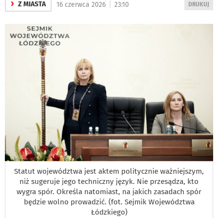
›
|
Z MIASTA
16 czerwca 2026
23:10
WYDRUKUJ
DRUKUJ
PODSTRON
DO
Statut województwa jest aktem politycznie ważniejszym,
niż sugeruje jego techniczny język. Nie przesądza, kto
wygra spór. Określa natomiast, na jakich zasadach spór
będzie wolno prowadzić. (fot. Sejmik Województwa
Łódzkiego)