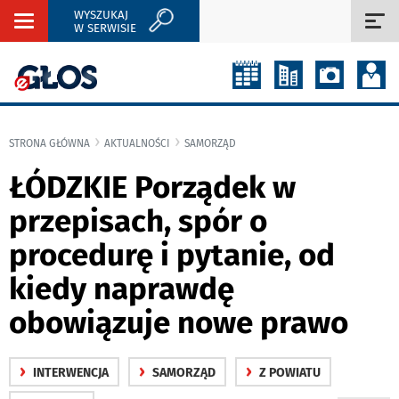
WYSZUKAJ
Rozwiń
Roz
W SERWISIE
nawigację
naw
STRONA GŁÓWNA
AKTUALNOŚCI
SAMORZĄD
ŁÓDZKIE Porządek w
przepisach, spór o
procedurę i pytanie, od
kiedy naprawdę
obowiązuje nowe prawo
›
›
›
INTERWENCJA
SAMORZĄD
Z POWIATU