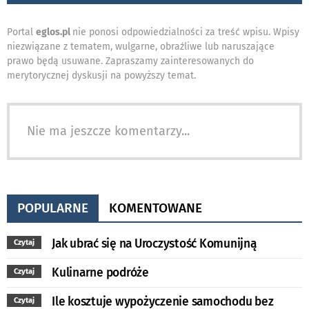
Portal
eglos.pl
nie ponosi odpowiedzialności za treść wpisu. Wpisy
niezwiązane z tematem, wulgarne, obraźliwe lub naruszające
prawo będą usuwane. Zapraszamy zainteresowanych do
merytorycznej dyskusji na powyższy temat.
Nie ma jeszcze komentarzy...
POPULARNE
KOMENTOWANE
Jak ubrać się na Uroczystość Komunijną
Czytaj
Kulinarne podróże
Czytaj
Ile kosztuje wypożyczenie samochodu bez
Czytaj