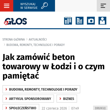
WYSZUKAJ
Rozwiń
Roz
W SERWISIE
nawigację
naw
STRONA GŁÓWNA
AKTUALNOŚCI
BUDOWA, REMONTY, TECHNOLOGIE I PORADY
Jak zamówić beton
towarowy w Łodzi i o czym
pamiętać
›
BUDOWA, REMONTY, TECHNOLOGIE I PORADY
›
›
ARTYKUŁ SPONSOROWANY
BIZNES
›
|
SPOŁECZEŃSTWO
22 czerwca 2026
07:49
WYDRUKUJ
DRUKUJ