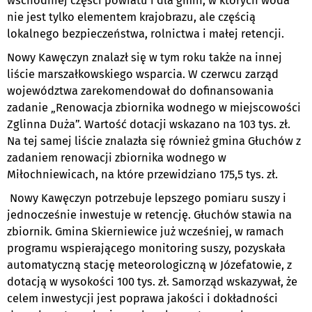
wschodniej części powiatu i dla gmin, w których woda
nie jest tylko elementem krajobrazu, ale częścią
lokalnego bezpieczeństwa, rolnictwa i małej retencji.
Nowy Kawęczyn znalazł się w tym roku także na innej
liście marszałkowskiego wsparcia. W czerwcu zarząd
województwa zarekomendował do dofinansowania
zadanie „Renowacja zbiornika wodnego w miejscowości
Zglinna Duża”. Wartość dotacji wskazano na 103 tys. zł.
Na tej samej liście znalazła się również gmina Głuchów z
zadaniem renowacji zbiornika wodnego w
Miłochniewicach, na które przewidziano 175,5 tys. zł.
Nowy Kawęczyn potrzebuje lepszego pomiaru suszy i
jednocześnie inwestuje w retencję. Głuchów stawia na
zbiornik. Gmina Skierniewice już wcześniej, w ramach
programu wspierającego monitoring suszy, pozyskała
automatyczną stację meteorologiczną w Józefatowie, z
dotacją w wysokości 100 tys. zł. Samorząd wskazywał, że
celem inwestycji jest poprawa jakości i dokładności