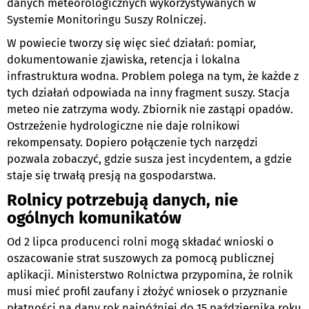
danych meteorologicznych wykorzystywanych w
Systemie Monitoringu Suszy Rolniczej.
W powiecie tworzy się więc sieć działań: pomiar,
dokumentowanie zjawiska, retencja i lokalna
infrastruktura wodna. Problem polega na tym, że każde z
tych działań odpowiada na inny fragment suszy. Stacja
meteo nie zatrzyma wody. Zbiornik nie zastąpi opadów.
Ostrzeżenie hydrologiczne nie daje rolnikowi
rekompensaty. Dopiero połączenie tych narzędzi
pozwala zobaczyć, gdzie susza jest incydentem, a gdzie
staje się trwałą presją na gospodarstwa.
Rolnicy potrzebują danych, nie
ogólnych komunikatów
Od 2 lipca producenci rolni mogą składać wnioski o
oszacowanie strat suszowych za pomocą publicznej
aplikacji. Ministerstwo Rolnictwa przypomina, że rolnik
musi mieć profil zaufany i złożyć wniosek o przyznanie
płatności na dany rok najpóźniej do 15 października roku