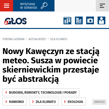
WYSZUKAJ
Rozwiń
Roz
W SERWISIE
nawigację
naw
STRONA GŁÓWNA
AKTUALNOŚCI
DLA KLIMATU
Nowy Kawęczyn ze stacją
meteo. Susza w powiecie
skierniewickim przestaje
być abstrakcją
›
BUDOWA, REMONTY, TECHNOLOGIE I PORADY
›
›
›
RANKINGI
DLA KLIMATU
EKOLOGIA
WYDRUKUJ
DRUKUJ
PODSTRON