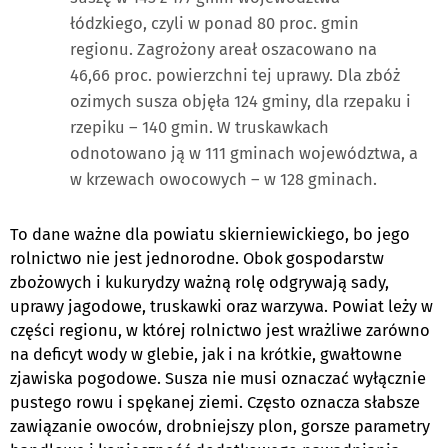
łódzkiego, czyli w ponad 80 proc. gmin
regionu. Zagrożony areał oszacowano na
46,66 proc. powierzchni tej uprawy. Dla zbóż
ozimych susza objęła 124 gminy, dla rzepaku i
rzepiku – 140 gmin. W truskawkach
odnotowano ją w 111 gminach województwa, a
w krzewach owocowych – w 128 gminach.
To dane ważne dla powiatu skierniewickiego, bo jego
rolnictwo nie jest jednorodne. Obok gospodarstw
zbożowych i kukurydzy ważną rolę odgrywają sady,
uprawy jagodowe, truskawki oraz warzywa. Powiat leży w
części regionu, w której rolnictwo jest wrażliwe zarówno
na deficyt wody w glebie, jak i na krótkie, gwałtowne
zjawiska pogodowe. Susza nie musi oznaczać wyłącznie
pustego rowu i spękanej ziemi. Często oznacza słabsze
zawiązanie owoców, drobniejszy plon, gorsze parametry