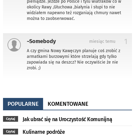
pieniądze. Jeżdże po Polsce i tylu wiatraków co w
okolicy Rawy ,Głuchowa ,białynia i słupi to nie
widziałem napewno też rozganiają chmury nawet
można to zaobserwować.
1
~Somebody
miesiąc temu
A czy gmina Nowy Kawęczyn planuje coś zrobić z
armatkami burzowymi które strzelają gdy tylko
zapowiada się na deszcz? Nie oczywiście że nie
zrobi. ;)
POPULARNE
KOMENTOWANE
Jak ubrać się na Uroczystość Komunijną
Czytaj
Kulinarne podróże
Czytaj