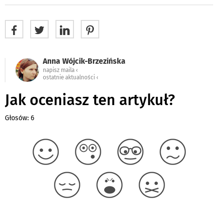
Anna Wójcik-Brzezińska
napisz maila ‹
ostatnie aktualności ‹
Jak oceniasz ten artykuł?
Głosów: 6