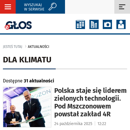
WYSZUKAJ
Rozwiń
Roz
W SERWISIE
nawigację
naw
JESTEŚ TUTAJ
AKTUALNOŚCI
DLA KLIMATU
Dostępne
31 aktualności
Polska staje się liderem
zielonych technologii.
Pod Mszczonowem
powstał zakład 4R
|
24 października 2025
12:22