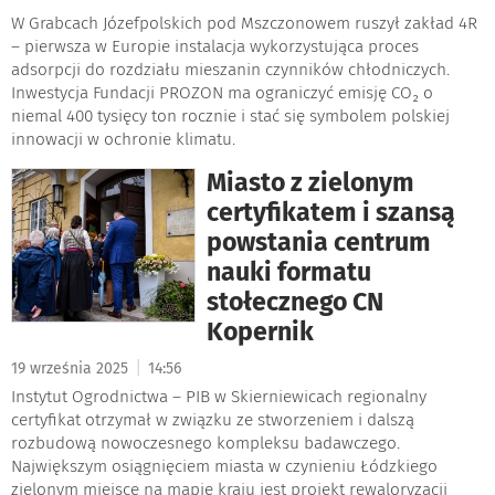
W Grabcach Józefpolskich pod Mszczonowem ruszył zakład 4R
– pierwsza w Europie instalacja wykorzystująca proces
adsorpcji do rozdziału mieszanin czynników chłodniczych.
Inwestycja Fundacji PROZON ma ograniczyć emisję CO₂ o
niemal 400 tysięcy ton rocznie i stać się symbolem polskiej
innowacji w ochronie klimatu.
Miasto z zielonym
certyfikatem i szansą
powstania centrum
nauki formatu
stołecznego CN
Kopernik
|
19 września 2025
14:56
Instytut Ogrodnictwa – PIB w Skierniewicach regionalny
certyfikat otrzymał w związku ze stworzeniem i dalszą
rozbudową nowoczesnego kompleksu badawczego.
Największym osiągnięciem miasta w czynieniu Łódzkiego
zielonym miejsce na mapie kraju jest projekt rewaloryzacji