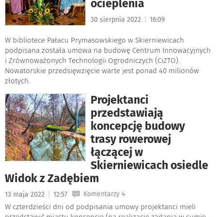
ocieplenia
|
30 sierpnia 2022
16:09
W bibliotece Pałacu Prymasowskiego w Skierniewicach
podpisana została umowa na budowę Centrum Innowacyjnych
i Zrównoważonych Technologii Ogrodniczych (CiZTO).
Nowatorskie przedsięwzięcie warte jest ponad 40 milionów
złotych.
Projektanci
przedstawiają
koncepcję budowy
trasy rowerowej
łączącej w
Skierniewicach osiedle
Widok z Zadębiem
|
Komentarzy 4
13 maja 2022
12:57
W czterdzieści dni od podpisania umowy projektanci mieli
przedstawić miastu koncepcję (na realizację zadania w sumie