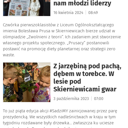
nam młodzi liderzy
|
16 kwietnia 2024
08:49
Czwórka pierwszoklasistów z Liceum Ogólnokształcącego
imienia Bolesława Prusa w Skierniewicach bierze udział w
olimpiadzie „Zwolnieni z teorii”. Ich zadaniem jest stworzenie
własnego projektu społecznego. „Prusacy” postanowili
postawić na promocję diety planetarnej oraz strategii zero
waste.
Z jarzębiną pod pachą,
dębem w torebce. W
lesie pod
Skierniewicami gwar
|
3 października 2023
07:00
To już piąta edycja akcji #SadziMY zainicjowanej przez parę
prezydencką. We wszystkich nadleśnictwach w kraju w tym
tygodniu rozdawane były drzewka… zwłaszcza ku uciesze