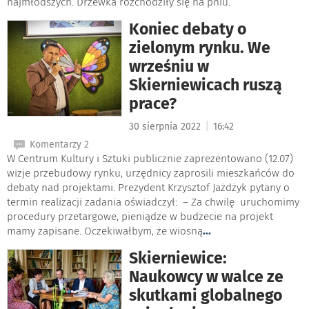
najmłodszych. Drzewka rozchodziły się na pniu.
Koniec debaty o
zielonym rynku. We
wrześniu w
Skierniewicach ruszą
prace?
|
30 sierpnia 2022
16:42
Komentarzy 2
W Centrum Kultury i Sztuki publicznie zaprezentowano (12.07)
wizje przebudowy rynku, urzędnicy zaprosili mieszkańców do
debaty nad projektami. Prezydent Krzysztof Jażdżyk pytany o
termin realizacji zadania oświadczył: – Za chwilę uruchomimy
procedury przetargowe, pieniądze w budżecie na projekt
mamy zapisane. Oczekiwałbym, że wiosną
...
Skierniewice:
Naukowcy w walce ze
skutkami globalnego