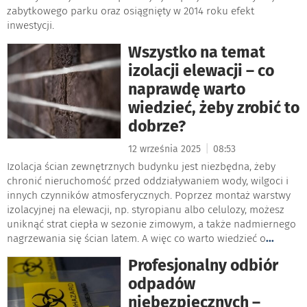
zabytkowego parku oraz osiągnięty w 2014 roku efekt
inwestycji.
Wszystko na temat
izolacji elewacji – co
naprawdę warto
wiedzieć, żeby zrobić to
dobrze?
|
12 września 2025
08:53
Izolacja ścian zewnętrznych budynku jest niezbędna, żeby
chronić nieruchomość przed oddziaływaniem wody, wilgoci i
innych czynników atmosferycznych. Poprzez montaż warstwy
izolacyjnej na elewacji, np. styropianu albo celulozy, możesz
uniknąć strat ciepła w sezonie zimowym, a także nadmiernego
nagrzewania się ścian latem. A więc co warto wiedzieć o
...
Profesjonalny odbiór
odpadów
niebezpiecznych –