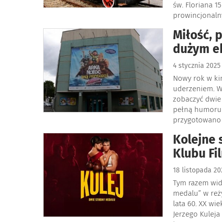
św. Floriana 1
prowincjonalny
Miłość, 
dużym e
4 stycznia 202
Nowy rok w ki
uderzeniem. W
zobaczyć dwie
pełną humoru 
przygotowano 
Kolejne 
Klubu Fi
18 listopada 2
Tym razem widz
medalu” w reż
lata 60. XX wi
Jerzego Kuleja