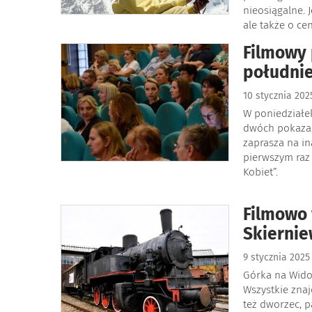
nieosiągalne. 
ale także o cen
Filmowy 
południe
10 stycznia 20
W poniedziałek
dwóch pokazac
zaprasza na i
pierwszym raz 
Kobiet”.
Filmowo 
Skiernie
9 stycznia 202
Górka na Wido
Wszystkie znaj
też dworzec, p