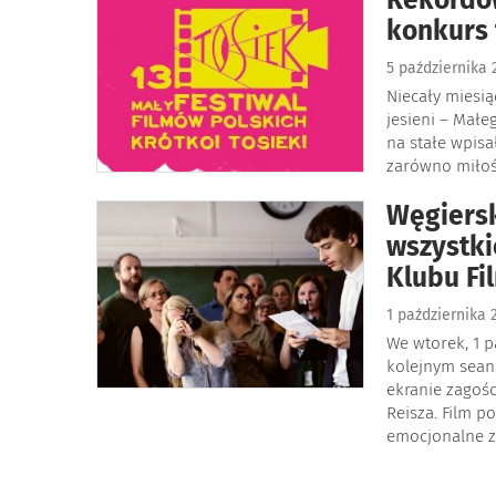
konkurs
5 października
Niecały miesi
jesieni – Małe
na stałe wpisa
zarówno miłośn
Węgiersk
wszystki
Klubu Fi
1 października
We wtorek, 1 p
kolejnym sean
ekranie zagośc
Reisza. Film p
emocjonalne z