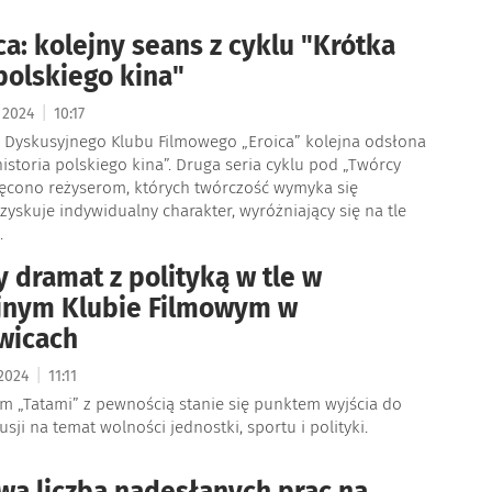
ca: kolejny seans z cyklu "Krótka
 polskiego kina"
|
a 2024
10:17
 Dyskusyjnego Klubu Filmowego „Eroica” kolejna odsłona
historia polskiego kina”. Druga seria cyklu pod „Twórcy
ęcono reżyserom, których twórczość wymyka się
yskuje indywidualny charakter, wyróżniający się na tle
.
 dramat z polityką w tle w
jnym Klubie Filmowym w
wicach
|
 2024
11:11
lm „Tatami” z pewnością stanie się punktem wyjścia do
sji na temat wolności jednostki, sportu i polityki.
a liczba nadesłanych prac na