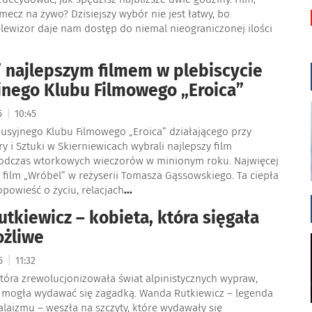
 mecz na żywo? Dzisiejszy wybór nie jest łatwy, bo
lewizor daje nam dostęp do niemal nieograniczonej ilości
 najlepszym filmem w plebiscycie
nego Klubu Filmowego „Eroica”
|
25
10:45
usyjnego Klubu Filmowego „Eroica” działającego przy
y i Sztuki w Skierniewicach wybrali najlepszy film
dczas wtorkowych wieczorów w minionym roku. Najwięcej
film „Wróbel” w reżyserii Tomasza Gąssowskiego. Ta ciepła
opowieść o życiu, relacjach
...
tkiewicz – kobieta, która sięgała
ożliwe
|
25
11:32
która zrewolucjonizowała świat alpinistycznych wypraw,
u mogła wydawać się zagadką. Wanda Rutkiewicz – legenda
laizmu – weszła na szczyty, które wydawały się