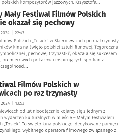
h polskich kompozytorów jazzowych, Krzysztofa
...
y Mały Festiwal Filmów Polskich
ie okazał się pechowy
|
a 2024
22:43
Filmów Polskich „Tosiek” w Skierniewicach po raz trzynasty
ników kina na święto polskiej sztuki filmowej. Tegoroczna
ymbolicznej „pechowej trzynastki”, okazała się sukcesem
, premierowych pokazów i inspirujących spotkań z
zczególności
...
tiwal Filmów Polskich w
wicach po raz trzynasty
|
a 2024
13:53
niewicach od lat nieodłącznie kojarzy się z jednym z
ch wydarzeń kulturalnych w mieście – Małym Festiwalem
h „Tosiek”. To święto kina polskiego, dedykowane pamięci
zyńskiego, wybitnego operatora filmowego związanego z