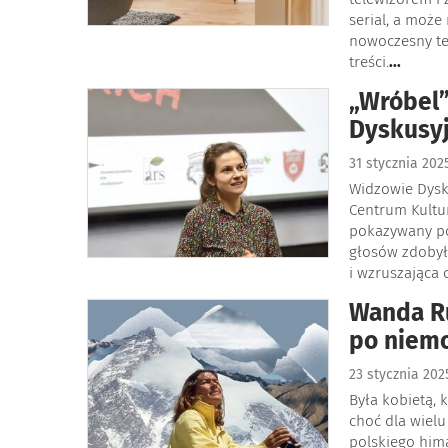
serial, a może
nowoczesny te
treści.
...
„Wróbel”
Dyskusyj
31 stycznia 20
Widzowie Dysk
Centrum Kultur
pokazywany po
głosów zdobył 
i wzruszająca 
Wanda Ru
po niem
23 stycznia 20
Była kobietą, 
choć dla wiel
polskiego hima