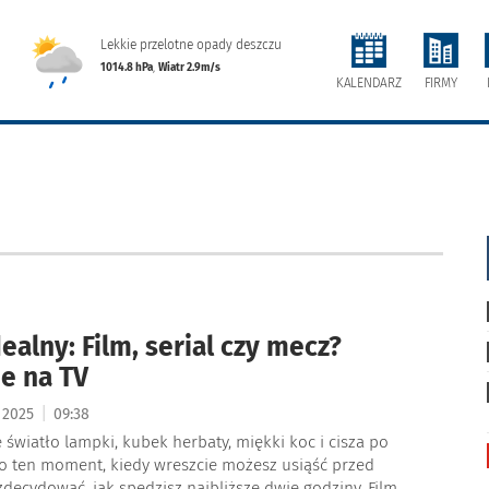
Lekkie przelotne opady deszczu
1014.8 hPa
,
Wiatr 2.9m/s
FIRMY
KALENDARZ
ealny: Film, serial czy mecz?
e na TV
|
a 2025
09:38
e światło lampki, kubek herbaty, miękki koc i cisza po
To ten moment, kiedy wreszcie możesz usiąść przed
zdecydować, jak spędzisz najbliższe dwie godziny. Film,