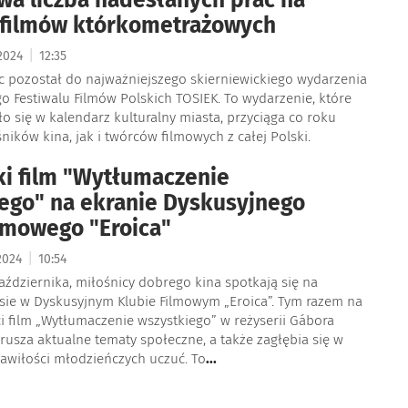
 filmów którkometrażowych
|
 2024
12:35
ąc pozostał do najważniejszego skierniewickiego wydarzenia
go Festiwalu Filmów Polskich TOSIEK. To wydarzenie, które
ło się w kalendarz kulturalny miasta, przyciąga co roku
ików kina, jak i twórców filmowych z całej Polski.
i film "Wytłumaczenie
ego" na ekranie Dyskusyjnego
lmowego "Eroica"
|
 2024
10:54
aździernika, miłośnicy dobrego kina spotkają się na
sie w Dyskusyjnym Klubie Filmowym „Eroica”. Tym razem na
i film „Wytłumaczenie wszystkiego” w reżyserii Gábora
orusza aktualne tematy społeczne, a także zagłębia się w
awiłości młodzieńczych uczuć. To
...