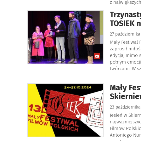
z największyc
Trzynast
TOSIEK n
27 październik
Mały Festiwal 
zaprosił miłoś
edycja, mimo s
pełnym emocji
twórcami. W s
Mały Fes
Skiernie
23 październik
Jesień w Skier
najważniejszy
Filmów Polskic
Antoniego Nur