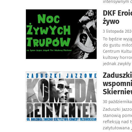
intensywnym o
DKF Eroi
żywo
3 listopada 20
To będzie wyj
do gustu miłoś
Centrum Kultu
kultowy horror
jednak zwykły
Zaduszki
wspomni
Skiernie
30 październik
Zaduszki Jazzo
stanowią pomo
refleksją nad 
zatytułowana 