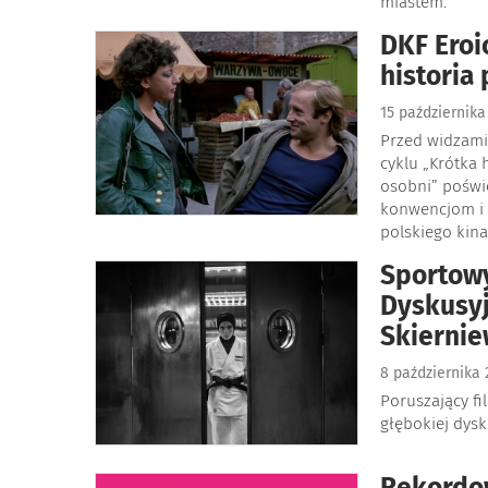
miastem.
DKF Eroi
historia
15 październik
Przed widzami
cyklu „Krótka 
osobni” poświ
konwencjom i z
polskiego kina
Sportowy
Dyskusy
Skiernie
8 października
Poruszający fi
głębokiej dysku
Rekordow