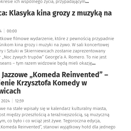
kresie ich wspólnego życia, przypadającym
...
ca: Klasyka kina grozy z muzyką na
|
24
00:00
ątkowe filmowe wydarzenie, które z pewnością przypadnie
nikom kina grozy i muzyki na żywo. W sali koncertowej
ry i Sztuki w Skierniewicach zostanie zaprezentowany
 „Noc żywych trupów” George’a A. Romero. To nie jest
 seans – tym razem widzowie będą mieli okazję
...
 Jazzowe „Komeda Reinvented” –
enie Krzysztofa Komedy w
wicach
|
a 2024
12:59
we na stałe wpisały się w kalendarz kulturalny miasta,
st między przeszłością a teraźniejszością, są muzyczną
tym, co było i co wciąż jest żywe. Tegoroczna edycja,
„Komeda Reinvented”, stanowi wyjątkowy hołd dla jednego