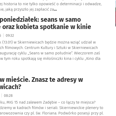
Jej historia to nie tylko opowieść o determinacji i odwadze,
ie, jaką przyszło jej zapłacić za
...
poniedziałek: seans w samo
 oraz kobieta spotkanie w kinie
|
25
09:32
 (13.01) w Skierniewicach będzie można wziąć udział w
h filmowych. Centrum Kultury i Sztuki w Skierniewicach
naugurację cyklu „Seans w samo południe”. Wieczorem zaś
w tym roku spotkają się miłośniczki kina i cyklu „Kino dla
w mieście. Znasz te adresy w
wicach?
|
5
08:28
ku, MIG 15 nad zalewem Zadębie – co łączy te miejsca?
dziemy w kadrach filmów i seriali. Skierniewickie plenery to
arowozownia czy pl. św. Floriana. Podwórko posesji przy pl.