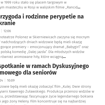
5 w 1999 roku stało się placem targowym w
m miasteczku w Rosji w walijskim filmie „Rancid
...
przygoda i rodzinne perypetie na
kranie
|
5
12:06
noteatrze Polonez w Skierniewicach zaczyna się mocnym
 nadchodzących dniach widzowie będą mieli okazję
 gorące premiery – emocjonujący dramat „Babygirl” oraz
polską komedię „Dalej jazda”. Dla młodszych widzów
również animowane hity, które wciągną
...
spotkanie w ramach Dyskusyjnego
lmowego dla seniorów
|
024
10:09
owie będą mieli okazję zobaczyć film „Kulej. Dwie strony
yserii Xawerego Żuławskiego. Produkcja przenosi widzów w
eku, przedstawiając fascynujące życie legendarnego boksera
 i jego żony Heleny. Film koncentruje się na najbardziej