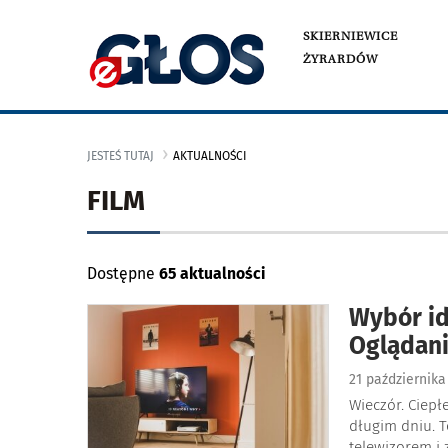
SKIERNIEWICE
ŻYRARDÓW
JESTEŚ TUTAJ
AKTUALNOŚCI
FILM
Dostępne
65 aktualności
Wybór id
Oglądani
21 październik
Wieczór. Ciepł
długim dniu. 
telewizorem i 