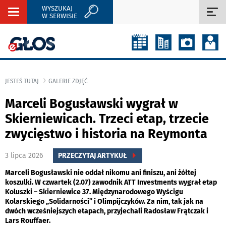
WYSZUKAJ
Rozwiń
Roz
W SERWISIE
nawigację
naw
JESTEŚ TUTAJ
GALERIE ZDJĘĆ
Marceli Bogusławski wygrał w
Skierniewicach. Trzeci etap, trzecie
zwycięstwo i historia na Reymonta
3 lipca 2026
PRZECZYTAJ ARTYKUŁ
Marceli Bogusławski nie oddał nikomu ani finiszu, ani żółtej
koszulki. W czwartek (2.07) zawodnik ATT Investments wygrał etap
Koluszki – Skierniewice 37. Międzynarodowego Wyścigu
Kolarskiego „Solidarności” i Olimpijczyków. Za nim, tak jak na
dwóch wcześniejszych etapach, przyjechali Radosław Frątczak i
Lars Rouffaer.