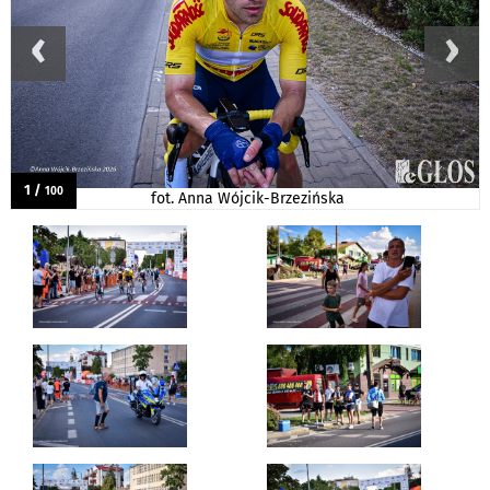
‹
›
1 /
100
fot. Anna Wójcik-Brzezińska