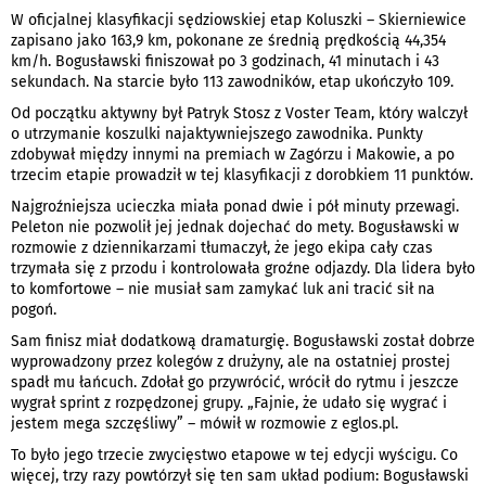
W oficjalnej klasyfikacji sędziowskiej etap Koluszki – Skierniewice
zapisano jako 163,9 km, pokonane ze średnią prędkością 44,354
km/h. Bogusławski finiszował po 3 godzinach, 41 minutach i 43
sekundach. Na starcie było 113 zawodników, etap ukończyło 109.
Od początku aktywny był Patryk Stosz z Voster Team, który walczył
o utrzymanie koszulki najaktywniejszego zawodnika. Punkty
zdobywał między innymi na premiach w Zagórzu i Makowie, a po
trzecim etapie prowadził w tej klasyfikacji z dorobkiem 11 punktów.
Najgroźniejsza ucieczka miała ponad dwie i pół minuty przewagi.
Peleton nie pozwolił jej jednak dojechać do mety. Bogusławski w
rozmowie z dziennikarzami tłumaczył, że jego ekipa cały czas
trzymała się z przodu i kontrolowała groźne odjazdy. Dla lidera było
to komfortowe – nie musiał sam zamykać luk ani tracić sił na
pogoń.
Sam finisz miał dodatkową dramaturgię. Bogusławski został dobrze
wyprowadzony przez kolegów z drużyny, ale na ostatniej prostej
spadł mu łańcuch. Zdołał go przywrócić, wrócił do rytmu i jeszcze
wygrał sprint z rozpędzonej grupy. „Fajnie, że udało się wygrać i
jestem mega szczęśliwy” – mówił w rozmowie z eglos.pl.
To było jego trzecie zwycięstwo etapowe w tej edycji wyścigu. Co
więcej, trzy razy powtórzył się ten sam układ podium: Bogusławski