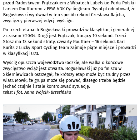
przed Radosławem Frątczakiem z Wibatech Lubelskie Perła Polski i
Larsem Rouffaerem z EEW-VDK Cyclingteam. Tysol.pl odnotował, że
Bogusławski wyrównał w ten sposób rekord Czesława Rajcha,
zwycięzcy pierwszej edycji wyścigu.
Po trzech etapach Bogusławski prowadzi w klasyfikacji generalnej
z czasem 7:20:34. Drugi jest Frątczak, tracący 10 sekund. Trzeci
Stosz ma 13 sekund straty, czwarty Rouffaer – 16 sekund. Karl
Kurits z Lucky Sport Cycling Team zajmuje piąte miejsce i prowadzi
w klasyfikacji U23.
Wyścig opuszcza województwo łódzkie, ale walka o końcowe
zwycięstwo wciąż jest otwarta. Bogusławski już po finiszu w
Skierniewicach ostrzegał, że krótszy etap może być trudny przez
wiatr. Mówił, że grupa może się porwać, dlatego trzeba będzie
jechać czujnie i stale kontrolować sytuację.
tekst i fot. Anna Wójcik-Brzezińska