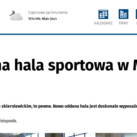
Częściowe zachmurzenie
1014 hPa
,
Wiatr 2m/s
FIRMY
KALENDARZ
a hala sportowa w 
skierniewickim, to pewne. Nowo oddana hala jest doskonale wyposażon
istopada.