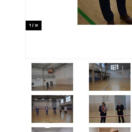
1 /
30