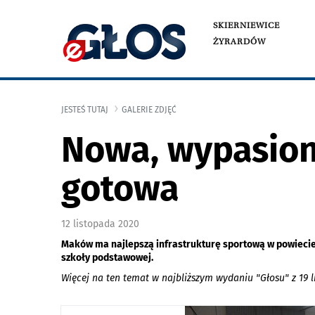
SKIERNIEWICE
ŻYRARDÓW
JESTEŚ TUTAJ
GALERIE ZDJĘĆ
Nowa, wypasion
gotowa
12 listopada 2020
Maków ma najlepszą infrastrukturę sportową w powiecie 
szkoły podstawowej.
Więcej na ten temat w najbliższym wydaniu "Głosu" z 19 l