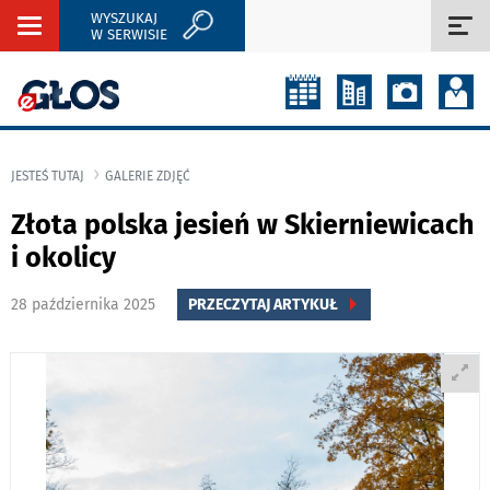
WYSZUKAJ
Rozwiń
Roz
W SERWISIE
nawigację
naw
JESTEŚ TUTAJ
GALERIE ZDJĘĆ
Złota polska jesień w Skierniewicach
i okolicy
28 października 2025
PRZECZYTAJ ARTYKUŁ