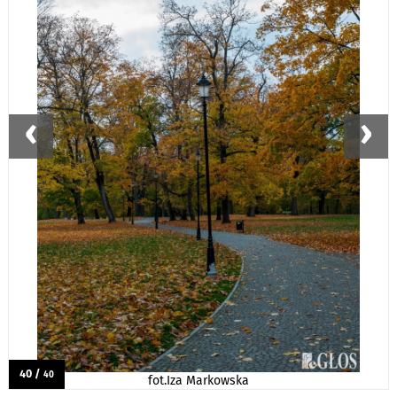
‹
›
40 /
40
fot.Iza Markowska