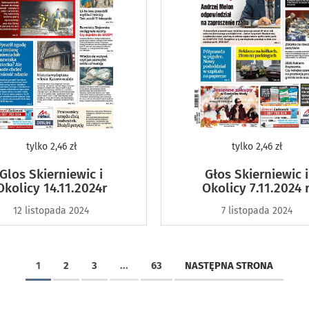
tylko
2,46 zł
tylko
2,46 zł
Glos Skierniewic i
Głos Skierniewic i
Okolicy 14.11.2024r
Okolicy 7.11.2024 r
12 listopada 2024
7 listopada 2024
1
2
3
...
63
NASTĘPNA STRONA