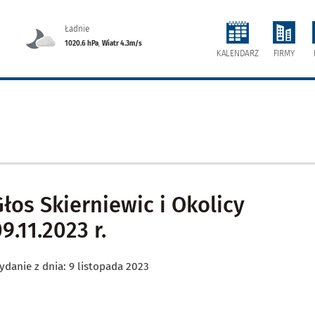
Ładnie
1020.6 hPa
,
Wiatr 4.3m/s
FIRMY
KALENDARZ
Głos Skierniewic i Okolicy
9.11.2023 r.
ydanie z dnia: 9 listopada 2023