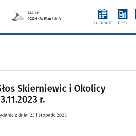
Ładnie
1020.6 hPa
,
Wiatr 4.3m/s
FIRMY
KALENDARZ
Głos Skierniewic i Okolicy
3.11.2023 r.
ydanie z dnia: 23 listopada 2023