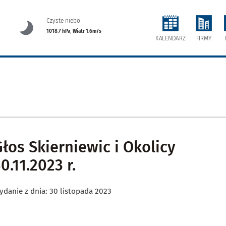
Czyste niebo
1018.7 hPa
,
Wiatr 1.6m/s
FIRMY
KALENDARZ
Głos Skierniewic i Okolicy
0.11.2023 r.
ydanie z dnia: 30 listopada 2023