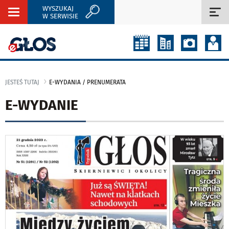
WYSZUKAJ
Rozwiń
Roz
W SERWISIE
nawigację
naw
JESTEŚ TUTAJ
E-WYDANIA / PRENUMERATA
E-WYDANIE