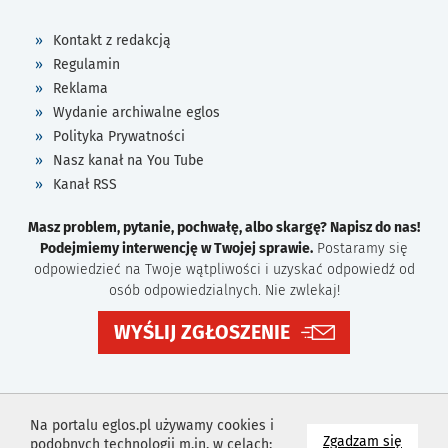
Kontakt z redakcją
Regulamin
Reklama
Wydanie archiwalne eglos
Polityka Prywatności
Nasz kanał na You Tube
Kanał RSS
Masz problem, pytanie, pochwałę, albo skargę? Napisz do nas!
Podejmiemy interwencję w Twojej sprawie.
Postaramy się
odpowiedzieć na Twoje wątpliwości i uzyskać odpowiedź od
osób odpowiedzialnych. Nie zwlekaj!
WYŚLIJ ZGŁOSZENIE
Na portalu eglos.pl używamy cookies i
na wyk
Zgadzam się
podobnych technologii m.in. w celach: