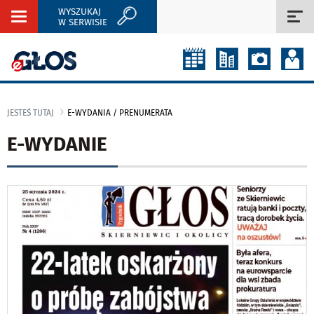
WYSZUKAJ
Rozwiń
Roz
W SERWISIE
nawigację
naw
JESTEŚ TUTAJ
E-WYDANIA / PRENUMERATA
E-WYDANIE