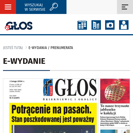
WYSZUKAJ
Rozwiń
Roz
W SERWISIE
nawigację
naw
JESTEŚ TUTAJ
E-WYDANIA / PRENUMERATA
E-WYDANIE