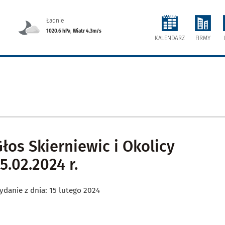
Ładnie
1020.6 hPa
,
Wiatr 4.3m/s
FIRMY
KALENDARZ
Głos Skierniewic i Okolicy
5.02.2024 r.
ydanie z dnia: 15 lutego 2024