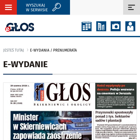
WYSZUKAJ
Rozwiń
Roz
W SERWISIE
nawigację
naw
JESTEŚ TUTAJ
E-WYDANIA / PRENUMERATA
E-WYDANIE