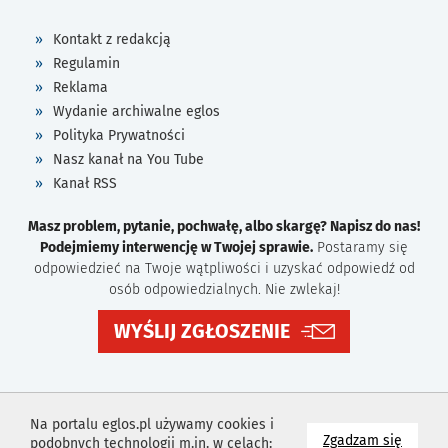
Kontakt z redakcją
Regulamin
Reklama
Wydanie archiwalne eglos
Polityka Prywatności
Nasz kanał na You Tube
Kanał RSS
Masz problem, pytanie, pochwałę, albo skargę? Napisz do nas!
Podejmiemy interwencję w Twojej sprawie.
Postaramy się
odpowiedzieć na Twoje wątpliwości i uzyskać odpowiedź od
osób odpowiedzialnych. Nie zwlekaj!
WYŚLIJ ZGŁOSZENIE
Na portalu eglos.pl używamy cookies i
na wyk
Zgadzam się
podobnych technologii m.in. w celach: