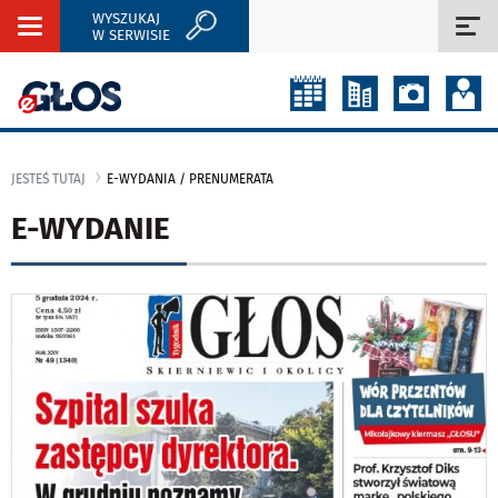
WYSZUKAJ
Rozwiń
Roz
W SERWISIE
nawigację
naw
JESTEŚ TUTAJ
E-WYDANIA / PRENUMERATA
E-WYDANIE