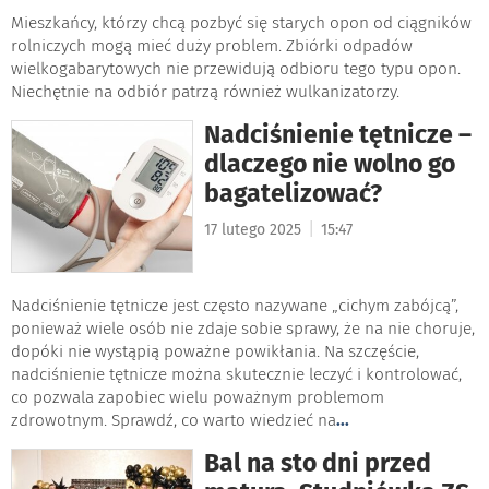
Mieszkańcy, którzy chcą pozbyć się starych opon od ciągników
rolniczych mogą mieć duży problem. Zbiórki odpadów
wielkogabarytowych nie przewidują odbioru tego typu opon.
Niechętnie na odbiór patrzą również wulkanizatorzy.
Nadciśnienie tętnicze –
dlaczego nie wolno go
bagatelizować?
|
17 lutego 2025
15:47
Nadciśnienie tętnicze jest często nazywane „cichym zabójcą”,
ponieważ wiele osób nie zdaje sobie sprawy, że na nie choruje,
dopóki nie wystąpią poważne powikłania. Na szczęście,
nadciśnienie tętnicze można skutecznie leczyć i kontrolować,
co pozwala zapobiec wielu poważnym problemom
zdrowotnym. Sprawdź, co warto wiedzieć na
...
Bal na sto dni przed