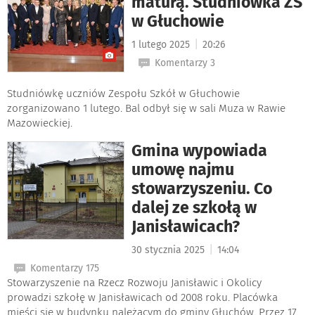
maturą. Studniówka ZS
w Głuchowie
|
1 lutego 2025
20:26
Komentarzy 3
Studniówkę uczniów Zespołu Szkół w Głuchowie
zorganizowano 1 lutego. Bal odbył się w sali Muza w Rawie
Mazowieckiej.
Gmina wypowiada
umowę najmu
stowarzyszeniu. Co
dalej ze szkołą w
Janisławicach?
|
30 stycznia 2025
14:04
Komentarzy 175
Stowarzyszenie na Rzecz Rozwoju Janisławic i Okolicy
prowadzi szkołę w Janisławicach od 2008 roku. Placówka
mieści się w budynku należącym do gminy Głuchów. Przez 17