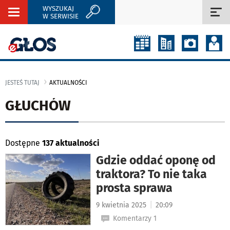
WYSZUKAJ
Rozwiń
Roz
W SERWISIE
nawigację
naw
JESTEŚ TUTAJ
AKTUALNOŚCI
GŁUCHÓW
Dostępne
137 aktualności
Gdzie oddać oponę od
traktora? To nie taka
prosta sprawa
|
9 kwietnia 2025
20:09
Komentarzy 1