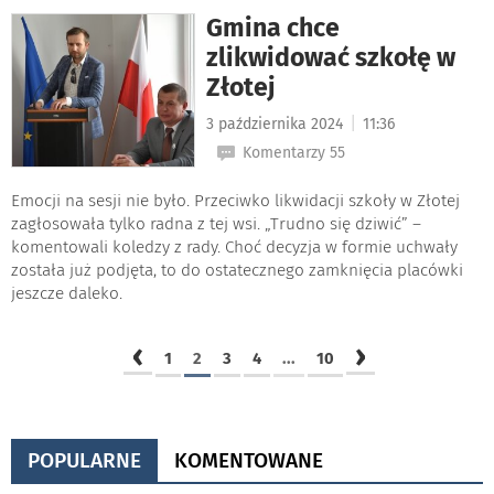
Gmina chce
zlikwidować szkołę w
Złotej
|
3 października 2024
11:36
Komentarzy 55
Emocji na sesji nie było. Przeciwko likwidacji szkoły w Złotej
zagłosowała tylko radna z tej wsi. „Trudno się dziwić” –
komentowali koledzy z rady. Choć decyzja w formie uchwały
została już podjęta, to do ostatecznego zamknięcia placówki
jeszcze daleko.
‹
›
1
2
3
4
...
10
POPULARNE
KOMENTOWANE