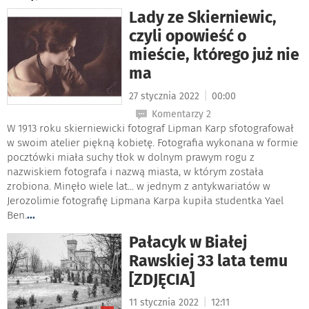
Lady ze Skierniewic,
czyli opowieść o
mieście, którego już nie
ma
|
27 stycznia 2022
00:00
Komentarzy 2
W 1913 roku skierniewicki fotograf Lipman Karp sfotografował
w swoim atelier piękną kobietę. Fotografia wykonana w formie
pocztówki miała suchy tłok w dolnym prawym rogu z
nazwiskiem fotografa i nazwą miasta, w którym została
zrobiona. Minęło wiele lat... w jednym z antykwariatów w
Jerozolimie fotografię Lipmana Karpa kupiła studentka Yael
Ben.
...
Pałacyk w Białej
Rawskiej 33 lata temu
[ZDJĘCIA]
|
11 stycznia 2022
12:11