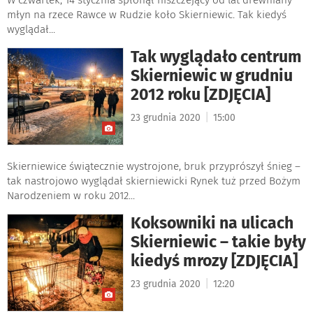
młyn na rzece Rawce w Rudzie koło Skierniewic. Tak kiedyś
wyglądał...
Tak wyglądało centrum
Skierniewic w grudniu
2012 roku [ZDJĘCIA]
|
23 grudnia 2020
15:00
Skierniewice świątecznie wystrojone, bruk przyprószył śnieg –
tak nastrojowo wyglądał skierniewicki Rynek tuż przed Bożym
Narodzeniem w roku 2012...
Koksowniki na ulicach
Skierniewic – takie były
kiedyś mrozy [ZDJĘCIA]
|
23 grudnia 2020
12:20