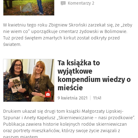
Komentarzy 2
W kwietniu tego roku Zbigniew Skroński zarzekał się, że „żeby
nie wiem co” uporządkuje cmentarz żydowski w Bolimowie.
Tuż przed świętem zmarłych kirkut został odkryty przed
światem.
Ta książka to
wyjątkowe
kompendium wiedzy o
mieście
|
9 kwietnia 2021
11:41
Drukiem ukazał się drugi tom książki Małgorzaty Lipskiej-
Szpunar i Anety Kapelusz „Skierniewiczanie – nasi przodkowie”.
Publikacja zawiera historie kolejnych rodów skierniewiczan
oraz portrety mieszkańców, którzy swoje życie związali z
naszym miastem.