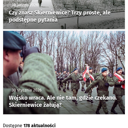
20 lutego 2026
Czy znasz Skierniewice? Trzy proste, ale
podstępne pytania
30 stycznia 2026
Wojsko wraca. Ale nie tam, gdzie czekano.
Skierniewice żałują?
Dostępne
178 aktualności