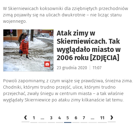
W Skierniewicach koksowniki dla zziębniętych przechodniów
zimą pojawiły się na ulicach dwukrotnie – nie licząc stanu
wojennego.
Atak zimy w
Skierniewicach. Tak
wyglądało miasto w
2006 roku [ZDJĘCIA]
|
23 grudnia 2020
11:07
Powoli zapominamy, z czym wiąże się prawdziwa, śnieżna zima.
Chodniki, którymi trudno przejść, ulice, którymi trudno
przejechać, zwały śniegu w centrum miasta – a tak właśnie
wyglądały Skierniewice po ataku zimy kilkanaście lat temu.
‹
›
1
...
3
4
5
6
7
...
11