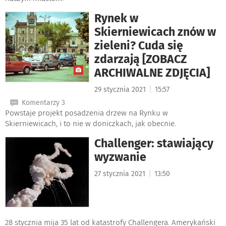
Rynek w
Skierniewicach znów w
zieleni? Cuda się
zdarzają [ZOBACZ
ARCHIWALNE ZDJĘCIA]
|
29 stycznia 2021
15:57
Komentarzy 3
Powstaje projekt posadzenia drzew na Rynku w
Skierniewicach, i to nie w doniczkach, jak obecnie.
Challenger: stawiający
wyzwanie
|
27 stycznia 2021
13:50
28 stycznia mija 35 lat od katastrofy Challengera. Amerykański