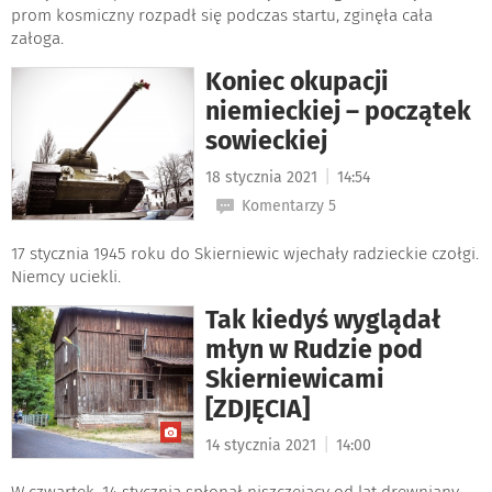
prom kosmiczny rozpadł się podczas startu, zginęła cała
załoga.
Koniec okupacji
niemieckiej – początek
sowieckiej
|
18 stycznia 2021
14:54
Komentarzy 5
17 stycznia 1945 roku do Skierniewic wjechały radzieckie czołgi.
Niemcy uciekli.
Tak kiedyś wyglądał
młyn w Rudzie pod
Skierniewicami
[ZDJĘCIA]
|
14 stycznia 2021
14:00
W czwartek, 14 stycznia spłonął niszczejący od lat drewniany