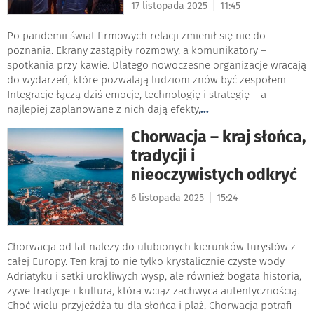
|
17 listopada 2025
11:45
Po pandemii świat firmowych relacji zmienił się nie do
poznania. Ekrany zastąpiły rozmowy, a komunikatory –
spotkania przy kawie. Dlatego nowoczesne organizacje wracają
do wydarzeń, które pozwalają ludziom znów być zespołem.
Integracje łączą dziś emocje, technologię i strategię – a
najlepiej zaplanowane z nich dają efekty,
...
Chorwacja – kraj słońca,
tradycji i
nieoczywistych odkryć
|
6 listopada 2025
15:24
Chorwacja od lat należy do ulubionych kierunków turystów z
całej Europy. Ten kraj to nie tylko krystalicznie czyste wody
Adriatyku i setki urokliwych wysp, ale również bogata historia,
żywe tradycje i kultura, która wciąż zachwyca autentycznością.
Choć wielu przyjeżdża tu dla słońca i plaż, Chorwacja potrafi