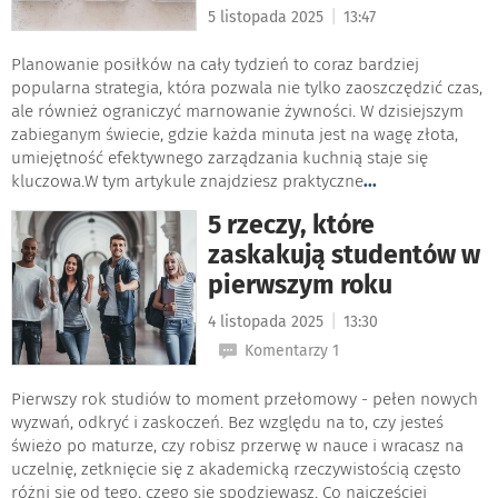
|
5 listopada 2025
13:47
Planowanie posiłków na cały tydzień to coraz bardziej
popularna strategia, która pozwala nie tylko zaoszczędzić czas,
ale również ograniczyć marnowanie żywności. W dzisiejszym
zabieganym świecie, gdzie każda minuta jest na wagę złota,
umiejętność efektywnego zarządzania kuchnią staje się
kluczowa.W tym artykule znajdziesz praktyczne
...
5 rzeczy, które
zaskakują studentów w
pierwszym roku
|
4 listopada 2025
13:30
Komentarzy 1
Pierwszy rok studiów to moment przełomowy - pełen nowych
wyzwań, odkryć i zaskoczeń. Bez względu na to, czy jesteś
świeżo po maturze, czy robisz przerwę w nauce i wracasz na
uczelnię, zetknięcie się z akademicką rzeczywistością często
różni się od tego, czego się spodziewasz. Co najczęściej