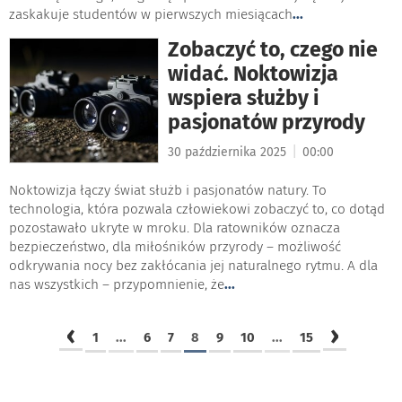
zaskakuje studentów w pierwszych miesiącach
...
Zobaczyć to, czego nie
widać. Noktowizja
wspiera służby i
pasjonatów przyrody
|
30 października 2025
00:00
Noktowizja łączy świat służb i pasjonatów natury. To
technologia, która pozwala człowiekowi zobaczyć to, co dotąd
pozostawało ukryte w mroku. Dla ratowników oznacza
bezpieczeństwo, dla miłośników przyrody – możliwość
odkrywania nocy bez zakłócania jej naturalnego rytmu. A dla
nas wszystkich – przypomnienie, że
...
‹
›
1
...
6
7
8
9
10
...
15