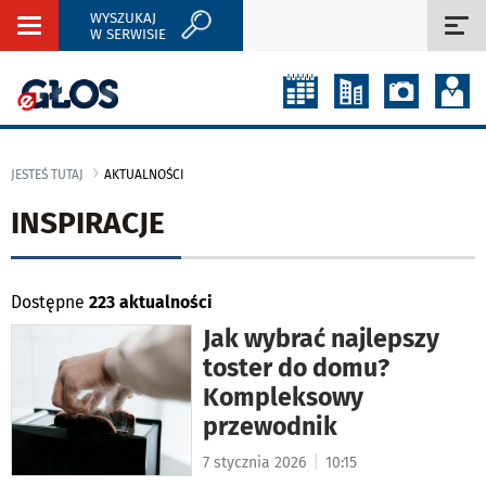
WYSZUKAJ
Rozwiń
Roz
W SERWISIE
nawigację
naw
JESTEŚ TUTAJ
AKTUALNOŚCI
INSPIRACJE
Dostępne
223 aktualności
Jak wybrać najlepszy
toster do domu?
Kompleksowy
przewodnik
|
7 stycznia 2026
10:15