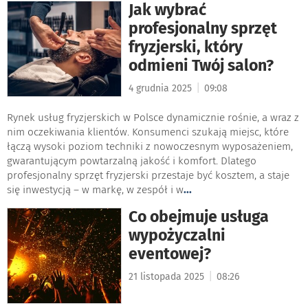
Jak wybrać
profesjonalny sprzęt
fryzjerski, który
odmieni Twój salon?
|
4 grudnia 2025
09:08
Rynek usług fryzjerskich w Polsce dynamicznie rośnie, a wraz z
nim oczekiwania klientów. Konsumenci szukają miejsc, które
łączą wysoki poziom techniki z nowoczesnym wyposażeniem,
gwarantującym powtarzalną jakość i komfort. Dlatego
profesjonalny sprzęt fryzjerski przestaje być kosztem, a staje
się inwestycją – w markę, w zespół i w
...
Co obejmuje usługa
wypożyczalni
eventowej?
|
21 listopada 2025
08:26