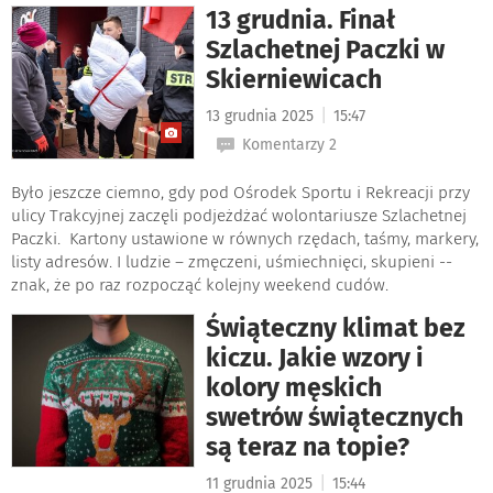
13 grudnia. Finał
Szlachetnej Paczki w
Skierniewicach
|
13 grudnia 2025
15:47
Komentarzy 2
Było jeszcze ciemno, gdy pod Ośrodek Sportu i Rekreacji przy
ulicy Trakcyjnej zaczęli podjeżdżać wolontariusze Szlachetnej
Paczki. Kartony ustawione w równych rzędach, taśmy, markery,
listy adresów. I ludzie – zmęczeni, uśmiechnięci, skupieni --
znak, że po raz rozpocząć kolejny weekend cudów.
Świąteczny klimat bez
kiczu. Jakie wzory i
kolory męskich
swetrów świątecznych
są teraz na topie?
|
11 grudnia 2025
15:44