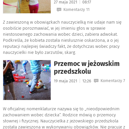
|
27 maja 2021
08:17
Komentarzy 11
Z zawieszoną w obowiązkach nauczycielką nie udaje nam się
osobiście porozmawiać, w jej imieniu głos w sprawie
niestosownego zachowania wobec dzieci, zabiera adwokat.
Podkreśla, że kobieta została niesłusznie oskarżona, a o jej
reputacji najlepiej świadczy fakt, że dotychczas wobec pracy
nauczycielki nie było zarzutów, skarg.
Przemoc w jeżowskim
przedszkolu
|
Komentarzy 7
19 maja 2021
12:26
W oficjalnej nomenklaturze nazywa się to „nieodpowiednim
zachowaniem wobec dziecka”. Rodzice mówią o przemocy
słownej i fizycznej. Nauczycielka z jeżowskiego przedszkola
została zawieszona w wykonywaniu obowiązków. Nie pracuje z