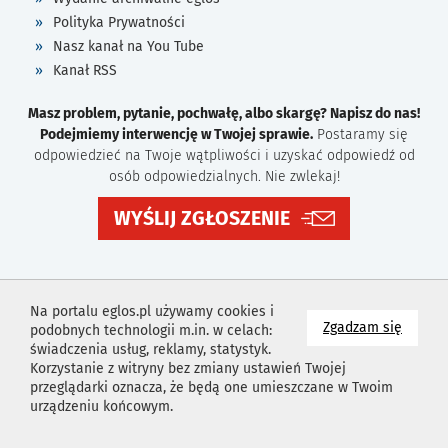
Polityka Prywatności
Nasz kanał na You Tube
Kanał RSS
Masz problem, pytanie, pochwałę, albo skargę? Napisz do nas!
Podejmiemy interwencję w Twojej sprawie.
Postaramy się
odpowiedzieć na Twoje wątpliwości i uzyskać odpowiedź od
osób odpowiedzialnych. Nie zwlekaj!
WYŚLIJ ZGŁOSZENIE
Na portalu eglos.pl używamy cookies i
na wyk
Zgadzam się
podobnych technologii m.in. w celach:
świadczenia usług, reklamy, statystyk.
Korzystanie z witryny bez zmiany ustawień Twojej
przeglądarki oznacza, że będą one umieszczane w Twoim
urządzeniu końcowym.
Projekt i wykonanie
Agencja Reklamowa
Idealmedia /
Web
Development