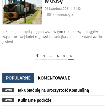
w trasę
|
29 kwietnia 2021
11:22
Komentarzy 3
Już 1 maja odbędą się pierwsze w tym roku kursy pociągów
wąskotorowej kolei rogowskiej. Kolejka zostanie z nami aż do
jesieni.
‹
1
...
4
5
6
POPULARNE
KOMENTOWANE
Jak ubrać się na Uroczystość Komunijną
Czytaj
Kulinarne podróże
Czytaj