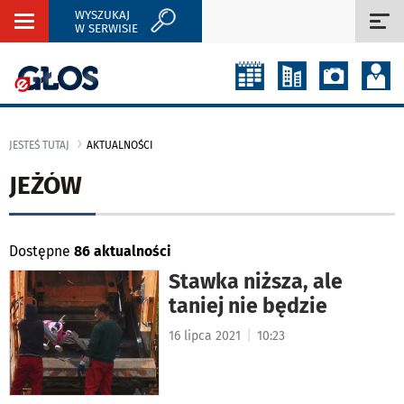
WYSZUKAJ
Rozwiń
Roz
W SERWISIE
nawigację
naw
JESTEŚ TUTAJ
AKTUALNOŚCI
JEŻÓW
Dostępne
86 aktualności
Stawka niższa, ale
taniej nie będzie
|
16 lipca 2021
10:23