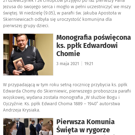
21 dziewczynek i 24 chłopców przyjęło po raz pierwszy Pana
Jezusa do swojego serca i mogło w pełni uczestniczyć we mszy
świętej. W niedzielę (9.05), w parafii św. Jakuba Apostoła w
Skierniewicach odbyła się uroczystość komunijna dla
pierwszej grupy dzieci.
Monografia poświęcona
ks. ppłk Edwardowi
Chomie
|
3 maja 2021
19:21
W przypadającą w tym roku setną rocznicę przybycia ks. ppłk
Edwarda Chomy do Skierniewic, pierwszego proboszcza parafii
wojskowej, wydana została monografia „W służbie Bogu i
Ojczyźnie. Ks. ppłk Edward Choma 1889 – 1940” autorstwa
Andrzeja Krysiaka.
Pierwsza Komunia
Święta w rygorze