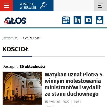
WYSZUKAJ
Rozwiń
Roz
W SERWISIE
nawigację
naw
JESTEŚ TUTAJ
AKTUALNOŚCI
KOŚCIÓŁ
Dostępne
86 aktualności
Watykan uznał Piotra S.
winnym molestowania
ministrantów i wydalił
ze stanu duchownego
|
15 kwietnia 2022
14:31