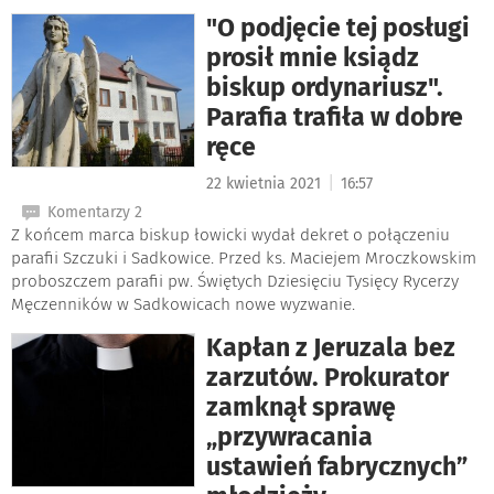
"O podjęcie tej posługi
prosił mnie ksiądz
biskup ordynariusz".
Parafia trafiła w dobre
ręce
|
22 kwietnia 2021
16:57
Komentarzy 2
Z końcem marca biskup łowicki wydał dekret o połączeniu
parafii Szczuki i Sadkowice. Przed ks. Maciejem Mroczkowskim
proboszczem parafii pw. Świętych Dziesięciu Tysięcy Rycerzy
Męczenników w Sadkowicach nowe wyzwanie.
Kapłan z Jeruzala bez
zarzutów. Prokurator
zamknął sprawę
„przywracania
ustawień fabrycznych”