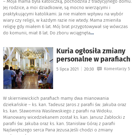
– Moja mama była katoliczką, pochodziła z tradycyjnego domu.
Jej rodzice, a moi dziadkowie, są mocno wierzącymi i
praktykującymi katolikami. Ja nie miałem wpływu na wybór
wiary czy religii, w każdym razie nie wtedy. Mama zmieniła
religię gdy miałem 6 lat. Mój brat przygotowywał się wówczas
do komunii, miał 8 lat. Do zboru wciągnęła
...
Kuria ogłosiła zmiany
personalne w parafiach
|
Komentarzy 5
5 lipca 2021
20:30
W skierniewickich parafiach mamy dwa mianowania
dziekańskie – ks. kan. Tadeusz Jaros z parafii św. Jakuba oraz
ks. kan. Sławomira Wasilewskiego z parafii na Widoku.
Mianowany wicedziekanem został ks. kan. Janusz Zabłocki z
parafii św. Jakuba oraz ks. kan. Stanisław Góraj z parafii
Najświętszego serca Pana Jezusa.Jeśli chodzi o zmiany