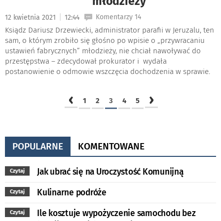
młodzieży
|
Komentarzy 14
12 kwietnia 2021
12:44
Ksiądz Dariusz Drzewiecki, administrator parafii w Jeruzalu, ten
sam, o którym zrobiło się głośno po wpisie o „przywracaniu
ustawień fabrycznych” młodzieży, nie chciał nawoływać do
przestępstwa – zdecydował prokurator i wydała
postanowienie o odmowie wszczęcia dochodzenia w sprawie.
‹
›
1
2
3
4
5
POPULARNE
KOMENTOWANE
Jak ubrać się na Uroczystość Komunijną
Czytaj
Kulinarne podróże
Czytaj
Ile kosztuje wypożyczenie samochodu bez
Czytaj