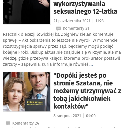
wykorzystywania
seksualnego 12-latka
|
21 października 2021
11:23
Komentarzy 21
Rzecznik diecezji łowickiej ks. Zbigniew Kielan komentuje
sprawę: – Akt oskarżenia to jeszcze nie wyrok. W momencie
rozstrzygnięcia sprawy przez sąd, będziemy mogli podjąć
kolejne kroki. Biskup aktualnie znajduje się w Rzymie, ale ma
wiedzę, gdzie przebywa ksiądz, któremu prokurator postawił
zarzuty – zapewnia. Kuria informuje również,
...
"Dopóki jesteś po
stronie Szatana, nie
możemy utrzymywać z
tobą jakichkolwiek
kontaktów"
|
8 sierpnia 2021
04:00
Komentarzy 24