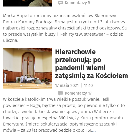
Komentarzy 5
Marka Hope to rodzinny biznes mieszkańców Skierniewic:
Piotra i Karoliny Podłoga. Firma jest na rynku od 3 lat i tworzy
najbardziej rozpoznawalny chrześcijański trend odzieżowy. Są
to przede wszystkim bluzy i T-shirty tzw. streetwear – odzież
uliczna.
Hierarchowie
przekonują: po
pandemii wierni
zatęsknią za Kościołem
|
17 maja 2021
11:40
Komentarzy 17
W kościele katolickim trwa wielkie poszukiwanie. Jeśli
powiedzieć – Boga, będzie za prosto, bo pewno nie tylko o to
chodzi, a wielu takie stawianie sprawy obrazi.W diecezji
łowickiej pracuje niespełna 360 księży. Kuria poinformowała
Emerytura, śmierć, sekularyzacja, optymistyczne szacunki
mówią – za 20 lat pracować będzie około 160
...