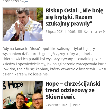
proboszczów,
...
Biskup Osial: „Nie boję
się krytyki. Razem
szukajmy prawdy”
|
Komentarzy 6
2 lipca 2021
10:03
Gdy na łamach „Głosu” opublikowaliśmy artykuł będący
wyznaniem dziś dorosłego mężczyzny, który w jednej ze
skierniewickich parafii był wykorzystywany seksualnie przez
księdza i opowiedzieliśmy, jak na zgłoszenie zareagowała kuria
łowicka, znaleźli się kapłani, którzy otwarcie oświadczyli – wasi
dziennikarze w kościele nie
...
Hope – chrześcijański
trend odzieżowy ze
Skierniewic
|
4 czerwca 2021
19:42