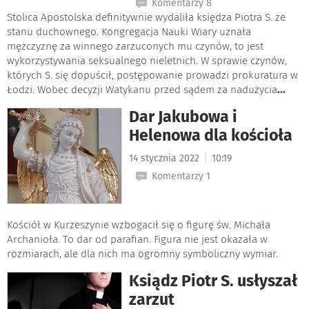
Komentarzy 8
Stolica Apostolska definitywnie wydaliła księdza Piotra S. ze
stanu duchownego. Kongregacja Nauki Wiary uznała
mężczyznę za winnego zarzuconych mu czynów, to jest
wykorzystywania seksualnego nieletnich. W sprawie czynów,
których S. się dopuścił, postępowanie prowadzi prokuratura w
Łodzi. Wobec decyzji Watykanu przed sądem za nadużycia
...
Dar Jakubowa i
Helenowa dla kościoła
|
14 stycznia 2022
10:19
Komentarzy 1
Kościół w Kurzeszynie wzbogacił się o figurę św. Michała
Archanioła. To dar od parafian. Figura nie jest okazała w
rozmiarach, ale dla nich ma ogromny symboliczny wymiar.
Ksiądz Piotr S. usłyszał
zarzut