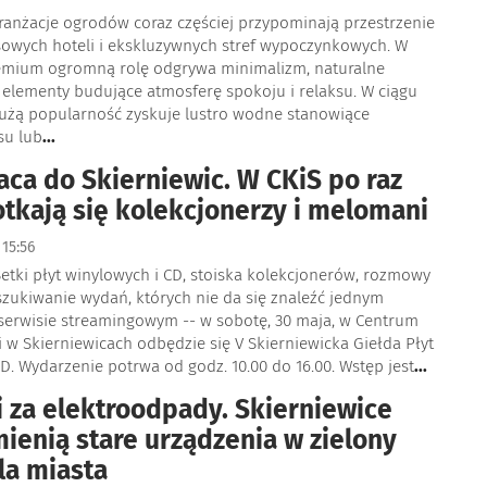
anżacje ogrodów coraz częściej przypominają przestrzenie
sowych hoteli i ekskluzywnych stref wypoczynkowych. W
emium ogromną rolę odgrywa minimalizm, naturalne
 elementy budujące atmosferę spokoju i relaksu. W ciągu
 dużą popularność zyskuje lustro wodne stanowiące
su lub
...
aca do Skierniewic. W CKiS po raz
otkają się kolekcjonerzy i melomani
15:56
Setki płyt winylowych i CD, stoiska kolekcjonerów, rozmowy
szukiwanie wydań, których nie da się znaleźć jednym
 serwisie streamingowym -- w sobotę, 30 maja, w Centrum
ki w Skierniewicach odbędzie się V Skierniewicka Giełda Płyt
D. Wydarzenie potrwa od godz. 10.00 do 16.00. Wstęp jest
...
 za elektroodpady. Skierniewice
ienią stare urządzenia w zielony
la miasta