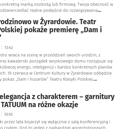
a konkretną marką osobistą lub firmową. Twoja obecność w
 odzwierciedlać realne podejście do rozwiązywania
...
rodzinowo w Żyrardowie. Teatr
Polskiej pokaże premierę „Dam i
”
|
6
13:42
edro wraca na scenę w przeddzień swoich urodzin, z
órej kawalerski porządek wojskowego domu rozsypuje się
biecej energii, inteligencji i bardzo konkretnych planów
ch. 19 czerwca w Centrum Kultury w Żyrardowie odbędzie
 pokaz „Dam i huzarów” Teatru Klasyki Polskiej.
...
elegancja z charakterem – garnitury
 TATUUM na różne okazje
|
6
10:10
i przez lata kojarzył się wyłącznie z salą konferencyjną i
s codem. Dziś to jeden z najbardziej wszechstronnych