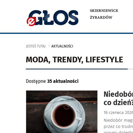
SKIERNIEWICE
ŻYRARDÓW
JESTEŚ TUTAJ
AKTUALNOŚCI
MODA, TRENDY, LIFESTYLE
Dostępne
35 aktualności
Niedobór
co dzień
16 czerwca 202
Niedobór magn
przez co trudn
innymi dolegli