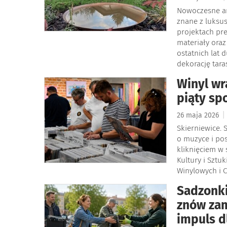
Nowoczesne ar
znane z luksu
projektach pr
materiały oraz
ostatnich lat
dekorację tara
Winyl wr
piąty sp
|
26 maja 2026
Skierniewice. 
o muzyce i po
kliknięciem w
Kultury i Sztu
Winylowych i C
Sadzonki
znów zam
impuls d