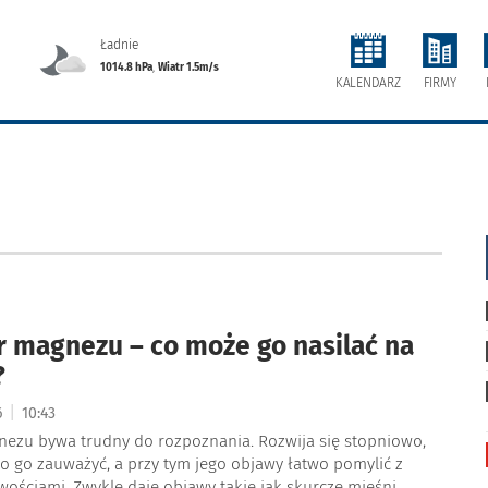
Ładnie
1014.8 hPa
,
Wiatr 1.5m/s
FIRMY
KALENDARZ
 magnezu – co może go nasilać na
?
|
6
10:43
ezu bywa trudny do rozpoznania. Rozwija się stopniowo,
o go zauważyć, a przy tym jego objawy łatwo pomylić z
wościami. Zwykle daje objawy takie jak skurcze mięśni,