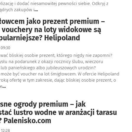
ylizację i dodać niesamowitej pewności siebie. Odkryj z
mądrych zakupów i
...
łowcem jako prezent premium –
 vouchery na loty widokowe są
pularniejsze? Helipoland
09:30
wać bliskiej osobie prezent, którego nigdy nie zapomni?
słu na podarunek z okazji rocznicy ślubu, wieczoru
 lub panieńskiego albo jubileuszowych urodzin?
może być voucher na lot śmigłowcem. W ofercie Helipoland
roką ofertę w tym zakresie, dając bliskiej osobie prezent, o
ie
...
sne ogrody premium – jak
tać lustro wodne w aranżacji tarasu
? Palenisko.com
12:28