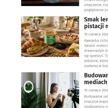
zmęczenie, ro
pogłębienie p
Smak len
pistacji
10 czerwca 20
Kawiarka cich
świeżo mielone
drewnianym bla
się spieszyć. 
jedzenie, któr
zjadanej w bie
Budowani
mediach
10 czerwca 20
Budowanie rel
znacznie więce
Użytkownicy co