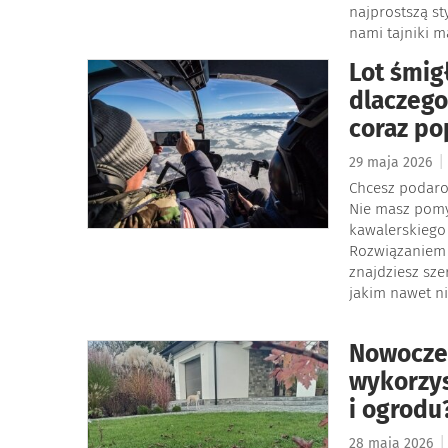
najprostszą st
nami tajniki 
Lot śmig
dlaczego
coraz po
|
29 maja 2026
Chcesz podaro
Nie masz pomy
kawalerskiego
Rozwiązaniem 
znajdziesz sze
jakim nawet n
Nowocze
wykorzys
i ogrodu
|
28 maja 2026