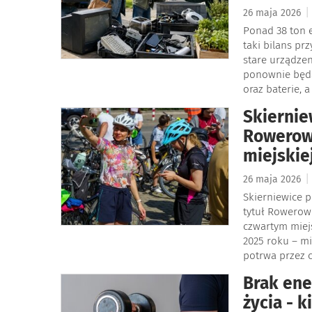
|
26 maja 2026
Ponad 38 ton 
taki bilans pr
stare urządzen
ponownie będą 
oraz baterie, 
Skiernie
Rowerowa
miejskie
|
26 maja 2026
Skierniewice p
tytuł Rowerowe
czwartym miejs
2025 roku – mi
potrwa przez c
Brak ene
życia - k