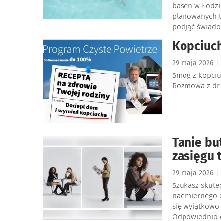
basen w Łodzi 
planowanych t
podjąć świado
Kopciuch
|
29 maja 2026
Smog z kopciuc
Rozmowa z dr 
Tanie bu
zasięgu 
|
29 maja 2026
Szukasz skute
nadmiernego o
się wyjątkowo 
Odpowiednio d