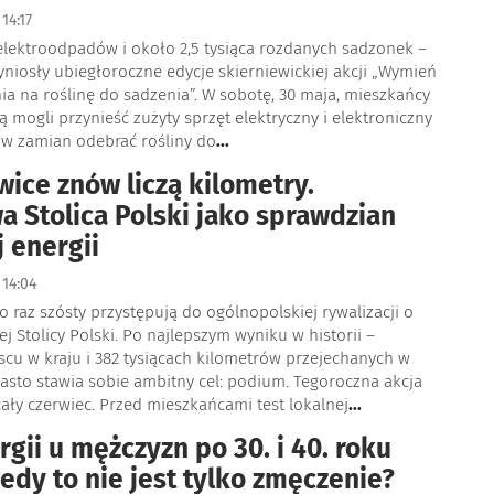
14:17
elektroodpadów i około 2,5 tysiąca rozdanych sadzonek –
zyniosły ubiegłoroczne edycje skierniewickiej akcji „Wymień
ia na roślinę do sadzenia”. W sobotę, 30 maja, mieszkańcy
mogli przynieść zużyty sprzęt elektryczny i elektroniczny
a w zamian odebrać rośliny do
...
wice znów liczą kilometry.
 Stolica Polski jako sprawdzian
j energii
14:04
o raz szósty przystępują do ogólnopolskiej rywalizacji o
j Stolicy Polski. Po najlepszym wyniku w historii –
cu w kraju i 382 tysiącach kilometrów przejechanych w
asto stawia sobie ambitny cel: podium. Tegoroczna akcja
ały czerwiec. Przed mieszkańcami test lokalnej
...
rgii u mężczyzn po 30. i 40. roku
iedy to nie jest tylko zmęczenie?