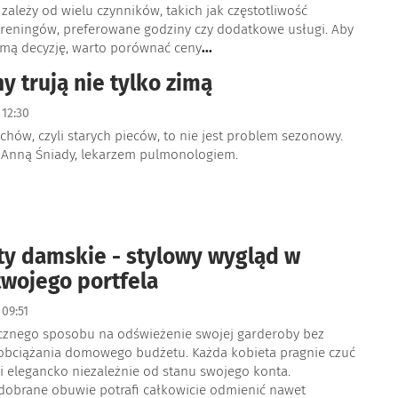
zależy od wielu czynników, takich jak częstotliwość
reningów, preferowane godziny czy dodatkowe usługi. Aby
mą decyzję, warto porównać ceny
...
y trują nie tylko zimą
12:30
hów, czyli starych pieców, to nie jest problem sezonowy.
Anną Śniady, lekarzem pulmonologiem.
ty damskie - stylowy wygląd w
twojego portfela
09:51
cznego sposobu na odświeżenie swojej garderoby bez
bciążania domowego budżetu. Każda kobieta pragnie czuć
i elegancko niezależnie od stanu swojego konta.
obrane obuwie potrafi całkowicie odmienić nawet