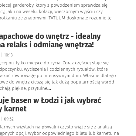
iecej garderoby, który z powodzeniem sprawdza się
y, jak i na weselu, kolacji, wieczornym wyjściu czy
otkaniu ze znajomymi. TATUUM doskonale rozumie tę
apachowe do wnętrz - idealny
a relaks i odmianę wnętrza!
|
10:13
ej niż tylko miejsce do życia. Coraz częściej staje się
dpoczynku, wyciszenia i codziennych rytuałów, które
skać równowagę po intensywnym dniu. Właśnie dlatego
owe do wnętrz cieszą się tak dużą popularnością wśród
chają piękne, przytulne
...
tuje basen w Łodzi i jak wybrać
y karnet
|
09:52
larnych wizytach na pływalni często wiąże się z analizą
tępnych opcji. Wybór odpowiedniego biletu lub karnetu na