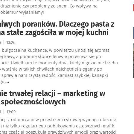
zdrażnienie czy problemy ze snem. Co wpływa na
roblemu? Wyjaśniamy!
iwych poranków. Dlaczego pasta z
 na stałe zagościła w mojej kuchni
|
26
13:26
o bulgocze na kuchence, w powietrzu unosi się aromat
j kawy, a poranne słońce leniwie przesuwa się po
cie. Uwielbiam te momenty dnia, kiedy nigdzie nie trzeba
To właśnie w takich chwilach najchętniej sięgamy po
e sprawia nam czystą radość. Zamiast szybkiej kanapki
gu,
...
e trwałej relacji – marketing w
 społecznościowych
|
26
13:09
acji z odbiorcami w przestrzeni cyfrowej wymaga obecnie
j niż tylko regularnego publikowania estetycznych grafik.
raz częściej poszukują prawdziwych emocji oraz wartości,