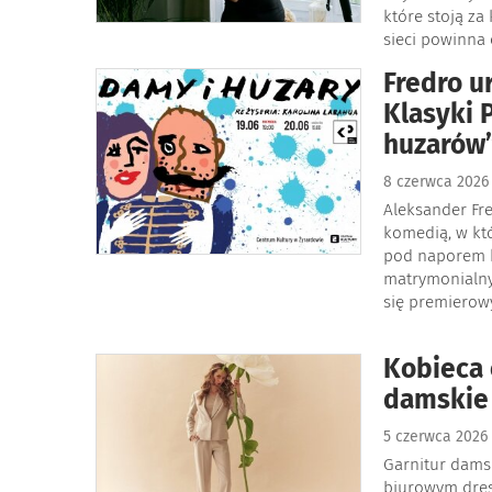
które stoją z
sieci powinna
Fredro u
Klasyki 
huzarów
8 czerwca 202
Aleksander Fr
komedią, w kt
pod naporem ko
matrymonialny
się premierowy
Kobieca 
damskie
5 czerwca 202
Garnitur damsk
biurowym dres