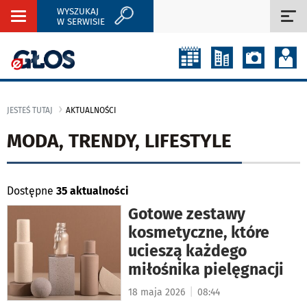
WYSZUKAJ
Rozwiń
Roz
W SERWISIE
nawigację
naw
JESTEŚ TUTAJ
AKTUALNOŚCI
MODA, TRENDY, LIFESTYLE
Dostępne
35 aktualności
Gotowe zestawy
kosmetyczne, które
ucieszą każdego
miłośnika pielęgnacji
|
18 maja 2026
08:44