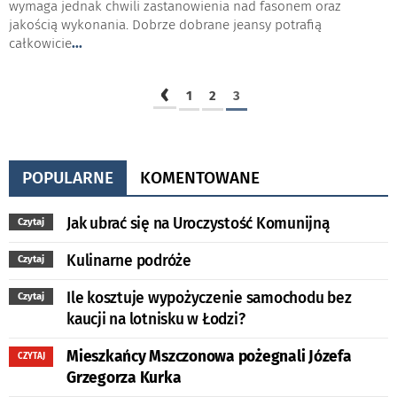
wymaga jednak chwili zastanowienia nad fasonem oraz
jakością wykonania. Dobrze dobrane jeansy potrafią
całkowicie
...
‹
1
2
3
POPULARNE
KOMENTOWANE
Jak ubrać się na Uroczystość Komunijną
Czytaj
Kulinarne podróże
Czytaj
Ile kosztuje wypożyczenie samochodu bez
Czytaj
kaucji na lotnisku w Łodzi?
Mieszkańcy Mszczonowa pożegnali Józefa
CZYTAJ
Grzegorza Kurka