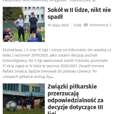
Sokół w II lidze, nikt nie
spadł
|
Komentarzy 2
19 maja 2020
12:06
Ekstraklasa, I, II oraz IV liga i niższe od kilkunastu dni wiedzą co
dalej z sezonem 2019/2020. Jako ostatni decyzję poznali
trzecioligowcy. Do II ligi awansował Sokół Ostróda, pozostałe
17 ekip zagra w III lidze w sezonie 2020/2021. Zespół trenera
Rafała Smalca, będzie trenował do połowy czerwca. Po
urlopach piłkarze wrócą, by
...
Związki piłkarskie
przerzucają
odpowiedzialność za
decyzje dotyczące III
ligi