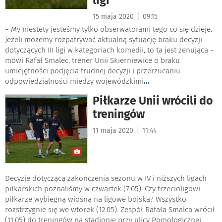
|
15 maja 2020
09:15
− My niestety jesteśmy tylko obserwatorami tego co się dzieje.
Jeżeli możemy rozpatrywać aktualną sytuację braku decyzji
dotyczących III ligi w kategoriach komedii, to ta jest żenująca −
mówi Rafał Smalec, trener Unii Skierniewice o braku
umiejętności podjęcia trudnej decyzji i przerzucaniu
odpowiedzialności między wojewódzkimi
...
Piłkarze Unii wrócili do
treningów
|
11 maja 2020
11:44
Decyzję dotyczącą zakończenia sezonu w IV i niższych ligach
piłkarskich poznaliśmy w czwartek (7.05). Czy trzecioligowi
piłkarze wybiegną wiosną na ligowe boiska? Wszystko
rozstrzygnie się we wtorek (12.05). Zespół Rafała Smalca wrócił
(11.05) do treningów na stadionie przy ulicy Pomologicznej.