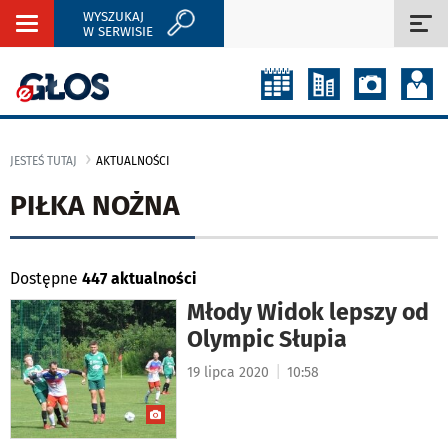
WYSZUKAJ
Rozwiń
Roz
W SERWISIE
nawigację
naw
JESTEŚ TUTAJ
AKTUALNOŚCI
PIŁKA NOŻNA
Dostępne
447 aktualności
Młody Widok lepszy od
Olympic Słupia
|
19 lipca 2020
10:58