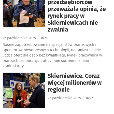
przedsiębiorców
przeważała opinia, że
rynek pracy w
Skierniewicach nie
zwalnia
|
26 października 2025
16:50
Rośnie zapotrzebowanie na specjalistów branżowych i
operatorów nowoczesnych technologii, natomiast maleje
liczba ofert dla osób bez kwalifikacji. Rynek pracownika w
branżach technicznych utrzymuje się, mimo zmian
koniunktury.
Skierniewice. Coraz
więcej milionerów w
regionie
|
26 października 2025
16:47