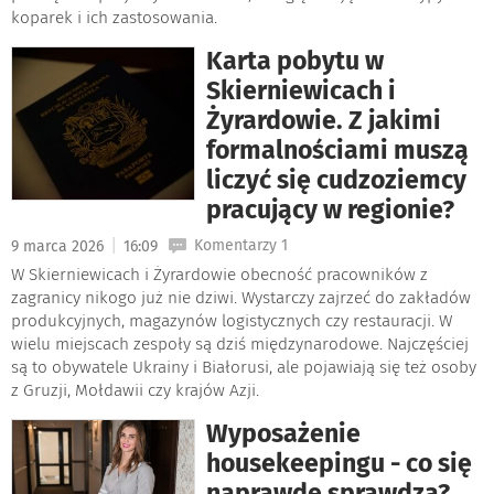
koparek i ich zastosowania.
Karta pobytu w
Skierniewicach i
Żyrardowie. Z jakimi
formalnościami muszą
liczyć się cudzoziemcy
pracujący w regionie?
|
Komentarzy 1
9 marca 2026
16:09
W Skierniewicach i Żyrardowie obecność pracowników z
zagranicy nikogo już nie dziwi. Wystarczy zajrzeć do zakładów
produkcyjnych, magazynów logistycznych czy restauracji. W
wielu miejscach zespoły są dziś międzynarodowe. Najczęściej
są to obywatele Ukrainy i Białorusi, ale pojawiają się też osoby
z Gruzji, Mołdawii czy krajów Azji.
Wyposażenie
housekeepingu - co się
naprawdę sprawdza?