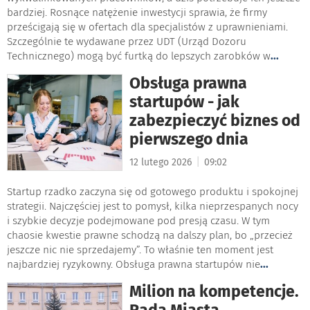
bardziej. Rosnące natężenie inwestycji sprawia, że firmy
prześcigają się w ofertach dla specjalistów z uprawnieniami.
Szczególnie te wydawane przez UDT (Urząd Dozoru
Technicznego) mogą być furtką do lepszych zarobków w
...
Obsługa prawna
startupów - jak
zabezpieczyć biznes od
pierwszego dnia
|
12 lutego 2026
09:02
Startup rzadko zaczyna się od gotowego produktu i spokojnej
strategii. Najczęściej jest to pomysł, kilka nieprzespanych nocy
i szybkie decyzje podejmowane pod presją czasu. W tym
chaosie kwestie prawne schodzą na dalszy plan, bo „przecież
jeszcze nic nie sprzedajemy”. To właśnie ten moment jest
najbardziej ryzykowny. Obsługa prawna startupów nie
...
Milion na kompetencje.
Rada Miasta