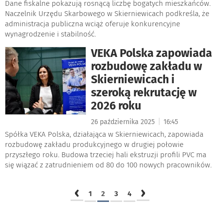
Dane fiskalne pokazują rosnącą liczbę bogatych mieszkańców.
Naczelnik Urzędu Skarbowego w Skierniewicach podkreśla, że
administracja publiczna wciąż oferuje konkurencyjne
wynagrodzenie i stabilność.
VEKA Polska zapowiada
rozbudowę zakładu w
Skierniewicach i
szeroką rekrutację w
2026 roku
|
26 października 2025
16:45
Spółka VEKA Polska, działająca w Skierniewicach, zapowiada
rozbudowę zakładu produkcyjnego w drugiej połowie
przyszłego roku. Budowa trzeciej hali ekstruzji profili PVC ma
się wiązać z zatrudnieniem od 80 do 100 nowych pracowników.
‹
›
1
2
3
4