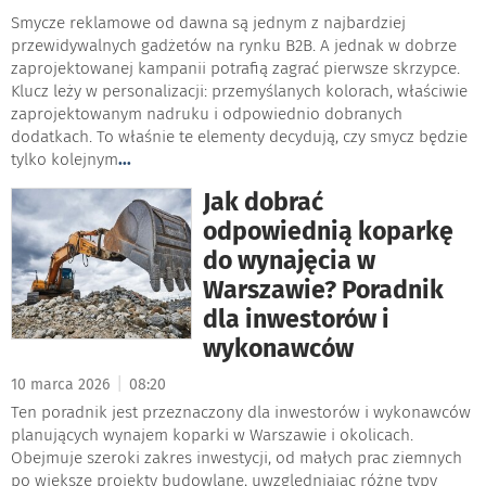
Smycze reklamowe od dawna są jednym z najbardziej
przewidywalnych gadżetów na rynku B2B. A jednak w dobrze
zaprojektowanej kampanii potrafią zagrać pierwsze skrzypce.
Klucz leży w personalizacji: przemyślanych kolorach, właściwie
zaprojektowanym nadruku i odpowiednio dobranych
dodatkach. To właśnie te elementy decydują, czy smycz będzie
tylko kolejnym
...
Jak dobrać
odpowiednią koparkę
do wynajęcia w
Warszawie? Poradnik
dla inwestorów i
wykonawców
|
10 marca 2026
08:20
Ten poradnik jest przeznaczony dla inwestorów i wykonawców
planujących wynajem koparki w Warszawie i okolicach.
Obejmuje szeroki zakres inwestycji, od małych prac ziemnych
po większe projekty budowlane, uwzględniając różne typy