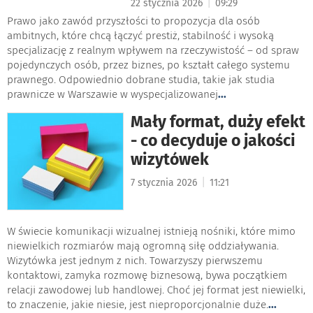
|
22 stycznia 2026
09:29
Prawo jako zawód przyszłości to propozycja dla osób
ambitnych, które chcą łączyć prestiż, stabilność i wysoką
specjalizację z realnym wpływem na rzeczywistość – od spraw
pojedynczych osób, przez biznes, po kształt całego systemu
prawnego. Odpowiednio dobrane studia, takie jak studia
prawnicze w Warszawie w wyspecjalizowanej
...
Mały format, duży efekt
- co decyduje o jakości
wizytówek
|
7 stycznia 2026
11:21
W świecie komunikacji wizualnej istnieją nośniki, które mimo
niewielkich rozmiarów mają ogromną siłę oddziaływania.
Wizytówka jest jednym z nich. Towarzyszy pierwszemu
kontaktowi, zamyka rozmowę biznesową, bywa początkiem
relacji zawodowej lub handlowej. Choć jej format jest niewielki,
to znaczenie, jakie niesie, jest nieproporcjonalnie duże.
...