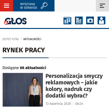
WYSZUKAJ
Rozwiń
Roz
W SERWISIE
nawigację
naw
JESTEŚ TUTAJ
AKTUALNOŚCI
RYNEK PRACY
Dostępne
66 aktualności
Personalizacja smyczy
reklamowych – jakie
kolory, nadruk czy
dodatki wybrać?
|
13 kwietnia 2026
06:24