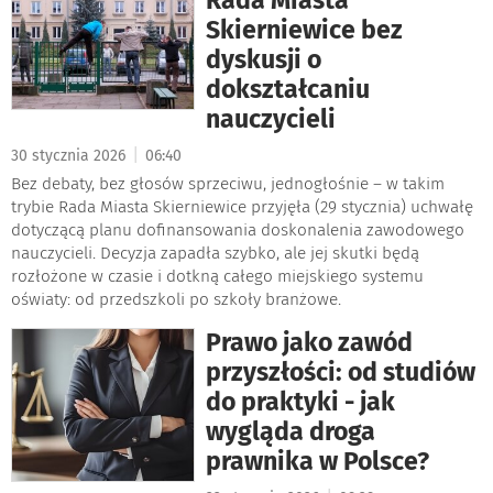
Skierniewice bez
dyskusji o
dokształcaniu
nauczycieli
|
30 stycznia 2026
06:40
Bez debaty, bez głosów sprzeciwu, jednogłośnie – w takim
trybie Rada Miasta Skierniewice przyjęła (29 stycznia) uchwałę
dotyczącą planu dofinansowania doskonalenia zawodowego
nauczycieli. Decyzja zapadła szybko, ale jej skutki będą
rozłożone w czasie i dotkną całego miejskiego systemu
oświaty: od przedszkoli po szkoły branżowe.
Prawo jako zawód
przyszłości: od studiów
do praktyki - jak
wygląda droga
prawnika w Polsce?