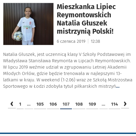
Mieszkanka Lipiec
Reymontowskich
Natalia Głuszek
mistrzynią Polski!
|
6 czerwca 2019
12:38
Natalia Głuszek, jest uczennicą klasy V Szkoły Podstawowej im
Władysława Stanisława Reymonta w Lipcach Reymontowskich.
W lipcu 2019 weźmie udział w zgrupowaniu Letniej Akademii
Młodych Orłów, gdzie będzie trenowała w najlepszymi 13-
latkami w kraju. W weekend (1-2.06) wraz ze Szkołą Mistrzostwa
Sportowego w Łodzi zdobyła tytuł piłkarskich mistrzyń
...
‹
›
1
...
105
106
107
108
109
...
114