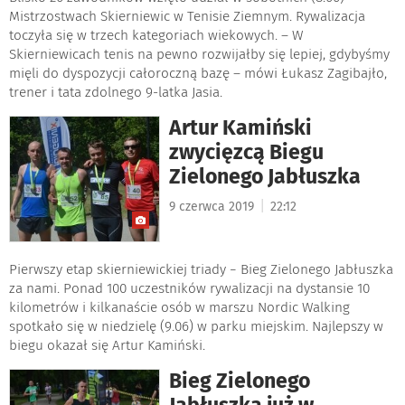
Mistrzostwach Skierniewic w Tenisie Ziemnym. Rywalizacja
toczyła się w trzech kategoriach wiekowych. – W
Skierniewicach tenis na pewno rozwijałby się lepiej, gdybyśmy
mięli do dyspozycji całoroczną bazę – mówi Łukasz Zagibajło,
trener i tata zdolnego 9-latka Jasia.
Artur Kamiński
zwycięzcą Biegu
Zielonego Jabłuszka
|
9 czerwca 2019
22:12
Pierwszy etap skierniewickiej triady − Bieg Zielonego Jabłuszka
za nami. Ponad 100 uczestników rywalizacji na dystansie 10
kilometrów i kilkanaście osób w marszu Nordic Walking
spotkało się w niedzielę (9.06) w parku miejskim. Najlepszy w
biegu okazał się Artur Kamiński.
Bieg Zielonego
Jabłuszka już w