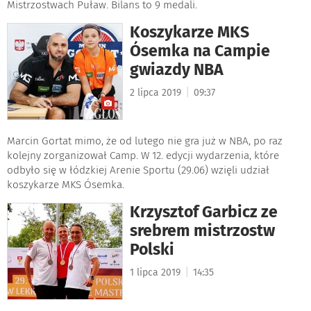
Mistrzostwach Puław. Bilans to 9 medali.
Koszykarze MKS
Ósemka na Campie
gwiazdy NBA
|
2 lipca 2019
09:37
Marcin Gortat mimo, że od lutego nie gra już w NBA, po raz
kolejny zorganizował Camp. W 12. edycji wydarzenia, które
odbyło się w łódzkiej Arenie Sportu (29.06) wzięli udział
koszykarze MKS Ósemka.
Krzysztof Garbicz ze
srebrem mistrzostw
Polski
|
1 lipca 2019
14:35