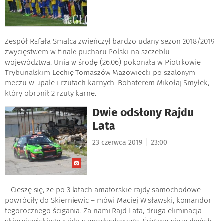
Zespół Rafała Smalca zwieńczył bardzo udany sezon 2018/2019
zwycięstwem w finale pucharu Polski na szczeblu
województwa. Unia w środę (26.06) pokonała w Piotrkowie
Trybunalskim Lechię Tomaszów Mazowiecki po szalonym
meczu w upale i rzutach karnych. Bohaterem Mikołaj Smyłek,
który obronił 2 rzuty karne.
Dwie odsłony Rajdu
Lata
|
23 czerwca 2019
23:00
– Cieszę się, że po 3 latach amatorskie rajdy samochodowe
powróciły do Skierniewic – mówi Maciej Wisławski, komandor
tegorocznego ścigania. Za nami Rajd Lata, druga eliminacja
skierniewickiego rajdu samochodowego. Ścigano się w dwóch