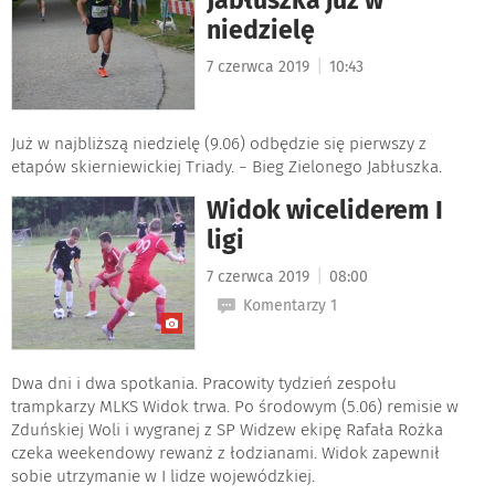
niedzielę
|
7 czerwca 2019
10:43
Już w najbliższą niedzielę (9.06) odbędzie się pierwszy z
etapów skierniewickiej Triady. − Bieg Zielonego Jabłuszka.
Widok wiceliderem I
ligi
|
7 czerwca 2019
08:00
Komentarzy 1
Dwa dni i dwa spotkania. Pracowity tydzień zespołu
trampkarzy MLKS Widok trwa. Po środowym (5.06) remisie w
Zduńskiej Woli i wygranej z SP Widzew ekipę Rafała Rożka
czeka weekendowy rewanż z łodzianami. Widok zapewnił
sobie utrzymanie w I lidze wojewódzkiej.