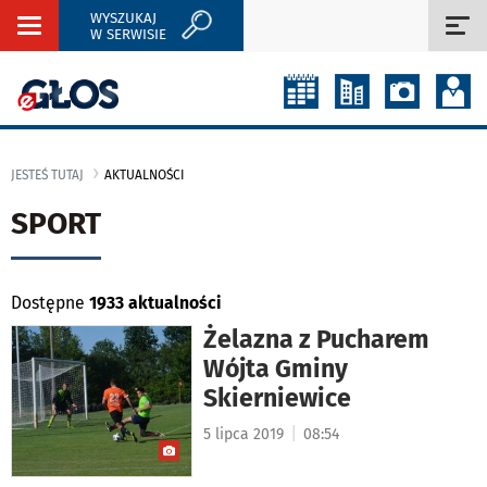
WYSZUKAJ
Rozwiń
Roz
W SERWISIE
nawigację
naw
JESTEŚ TUTAJ
AKTUALNOŚCI
SPORT
Dostępne
1933 aktualności
Żelazna z Pucharem
Wójta Gminy
Skierniewice
|
5 lipca 2019
08:54