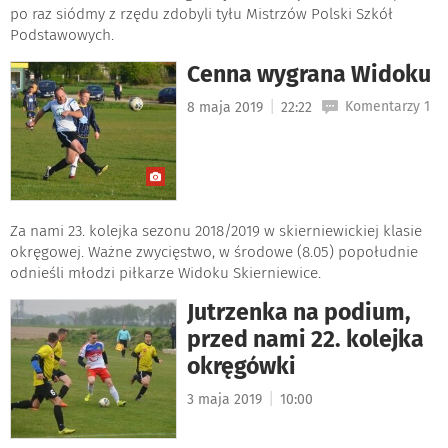
po raz siódmy z rzędu zdobyli tyłu Mistrzów Polski Szkół
Podstawowych.
Cenna wygrana Widoku
|
Komentarzy 1
8 maja 2019
22:22
Za nami 23. kolejka sezonu 2018/2019 w skierniewickiej klasie
okręgowej. Ważne zwycięstwo, w środowe (8.05) popołudnie
odnieśli młodzi piłkarze Widoku Skierniewice.
Jutrzenka na podium,
przed nami 22. kolejka
okręgówki
|
3 maja 2019
10:00