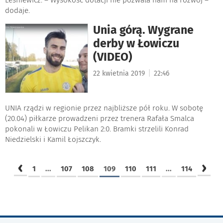
dodaje.
Unia górą. Wygrane
derby w Łowiczu
(VIDEO)
|
22 kwietnia 2019
22:46
UNIA rządzi w regionie przez najbliższe pół roku. W sobotę
(20.04) piłkarze prowadzeni przez trenera Rafała Smalca
pokonali w Łowiczu Pelikan 2:0. Bramki strzelili Konrad
Niedzielski i Kamil Łojszczyk.
‹
›
1
...
107
108
109
110
111
...
114