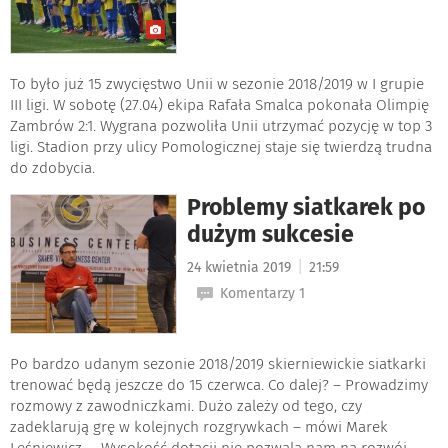
To było już 15 zwycięstwo Unii w sezonie 2018/2019 w I grupie
III ligi. W sobotę (27.04) ekipa Rafała Smalca pokonała Olimpię
Zambrów 2:1. Wygrana pozwoliła Unii utrzymać pozycję w top 3
ligi. Stadion przy ulicy Pomologicznej staje się twierdzą trudna
do zdobycia.
Problemy siatkarek po
dużym sukcesie
|
24 kwietnia 2019
21:59
Komentarzy 1
Po bardzo udanym sezonie 2018/2019 skierniewickie siatkarki
trenować będą jeszcze do 15 czerwca. Co dalej? – Prowadzimy
rozmowy z zawodniczkami. Dużo zależy od tego, czy
zadeklarują grę w kolejnych rozgrywkach – mówi Marek
Leśniewicz. – Wysokość dotacji nie pozwala nam na rozwój –