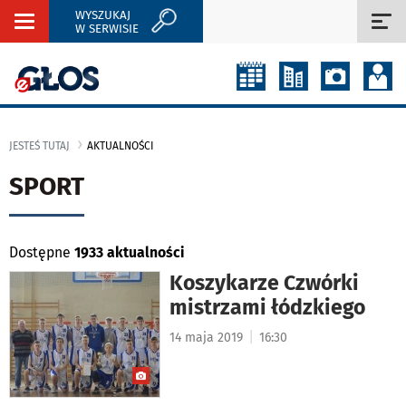
WYSZUKAJ
Rozwiń
Roz
W SERWISIE
nawigację
naw
JESTEŚ TUTAJ
AKTUALNOŚCI
SPORT
Dostępne
1933 aktualności
Koszykarze Czwórki
mistrzami łódzkiego
|
14 maja 2019
16:30