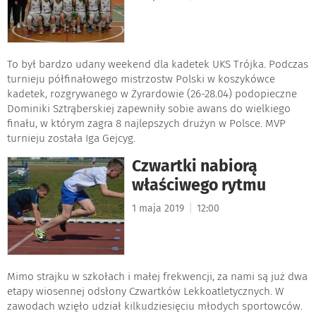
To był bardzo udany weekend dla kadetek UKS Trójka. Podczas
turnieju półfinałowego mistrzostw Polski w koszykówce
kadetek, rozgrywanego w Żyrardowie (26-28.04) podopieczne
Dominiki Sztrąberskiej zapewniły sobie awans do wielkiego
finału, w którym zagra 8 najlepszych drużyn w Polsce. MVP
turnieju została Iga Gejcyg.
Czwartki nabiorą
właściwego rytmu
|
1 maja 2019
12:00
Mimo strajku w szkołach i małej frekwencji, za nami są już dwa
etapy wiosennej odsłony Czwartków Lekkoatletycznych. W
zawodach wzięło udział kilkudziesięciu młodych sportowców.