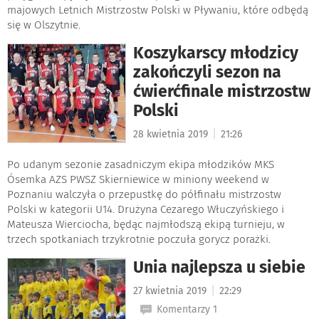
majowych Letnich Mistrzostw Polski w Pływaniu, które odbędą
się w Olszytnie.
Koszykarscy młodzicy
zakończyli sezon na
ćwierćfinale mistrzostw
Polski
|
28 kwietnia 2019
21:26
Po udanym sezonie zasadniczym ekipa młodzików MKS
Ósemka AZS PWSZ Skierniewice w miniony weekend w
Poznaniu walczyła o przepustkę do półfinału mistrzostw
Polski w kategorii U14. Drużyna Cezarego Włuczyńskiego i
Mateusza Wierciocha, będąc najmłodszą ekipą turnieju, w
trzech spotkaniach trzykrotnie poczuła gorycz porażki.
Unia najlepsza u siebie
|
27 kwietnia 2019
22:29
Komentarzy 1