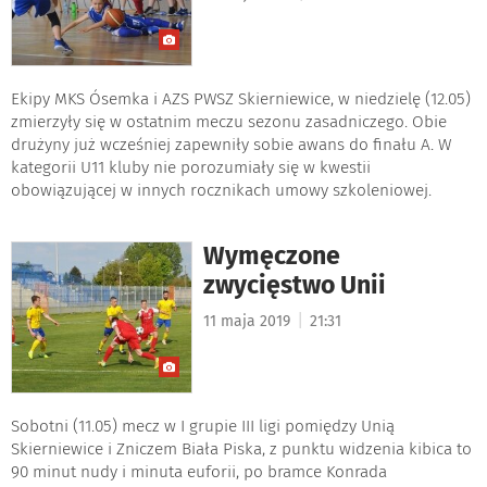
Ekipy MKS Ósemka i AZS PWSZ Skierniewice, w niedzielę (12.05)
zmierzyły się w ostatnim meczu sezonu zasadniczego. Obie
drużyny już wcześniej zapewniły sobie awans do finału A. W
kategorii U11 kluby nie porozumiały się w kwestii
obowiązującej w innych rocznikach umowy szkoleniowej.
Wymęczone
zwycięstwo Unii
|
11 maja 2019
21:31
Sobotni (11.05) mecz w I grupie III ligi pomiędzy Unią
Skierniewice i Zniczem Biała Piska, z punktu widzenia kibica to
90 minut nudy i minuta euforii, po bramce Konrada