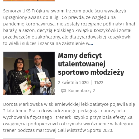
Seniorzy UKS Trójka w swoim trzecim podejściu wywalczyli
upragniony awans do II ligi. Co prawda, ze względu na
pandemię koronawirusa, nie zostały rozegrane półfinały i finał
baraży, a sezon, decyzją Polskiego Związku Koszykówki został
przedwcześnie zakończony, ale dla żyrardowskiej koszykówki
to wielki sukces i szansa na zaistnienie w
...
Mamy deficyt
utalentowanej
sportowo młodzieży
|
2 kwietnia 2020
11:22
Komentarzy 2
Dorota Markowska w skierniewickiej lekkoatletyce pojawiła się
2 lata temu. Praca doświadczonego pedagoga, nauczyciela
wychowania fizycznego i trenerki szybko przyniosła efekty. Za
osiągnięcia podopiecznych otrzymała wyróżnienie w kategorii
trener podczas marcowej Gali Mistrzów Sportu 2020.