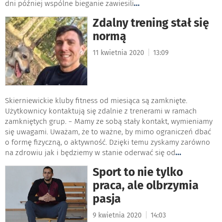
dni później wspólne bieganie zawiesili
...
Zdalny trening stał się
normą
|
11 kwietnia 2020
13:09
Skierniewickie kluby fitness od miesiąca są zamknięte.
Użytkownicy kontaktują się zdalnie z trenerami w ramach
zamkniętych grup. − Mamy ze sobą stały kontakt, wymieniamy
się uwagami. Uważam, że to ważne, by mimo ograniczeń dbać
o formę fizyczną, o aktywność. Dzięki temu zyskamy zarówno
na zdrowiu jak i będziemy w stanie oderwać się od
...
Sport to nie tylko
praca, ale olbrzymia
pasja
|
9 kwietnia 2020
14:03