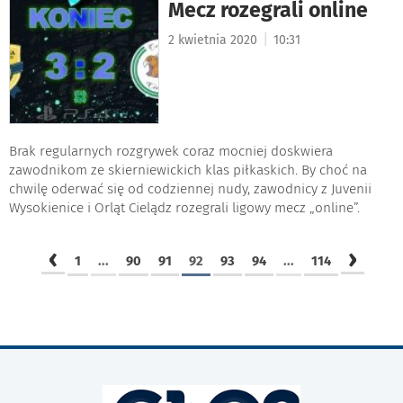
Mecz rozegrali online
|
2 kwietnia 2020
10:31
Brak regularnych rozgrywek coraz mocniej doskwiera
zawodnikom ze skierniewickich klas piłkaskich. By choć na
chwilę oderwać się od codziennej nudy, zawodnicy z Juvenii
Wysokienice i Orląt Cielądz rozegrali ligowy mecz „online”.
‹
›
1
...
90
91
92
93
94
...
114