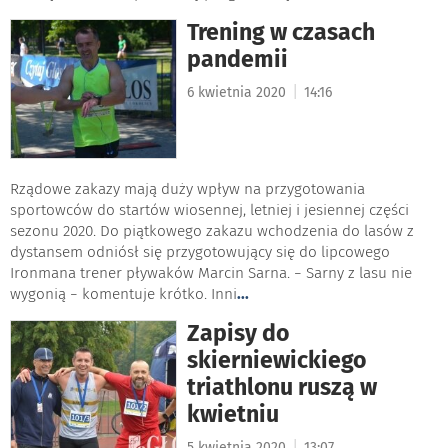
Trening w czasach
pandemii
|
6 kwietnia 2020
14:16
Rządowe zakazy mają duży wpływ na przygotowania
sportowców do startów wiosennej, letniej i jesiennej części
sezonu 2020. Do piątkowego zakazu wchodzenia do lasów z
dystansem odniósł się przygotowujący się do lipcowego
Ironmana trener pływaków Marcin Sarna. − Sarny z lasu nie
wygonią − komentuje krótko. Inni
...
Zapisy do
skierniewickiego
triathlonu ruszą w
kwietniu
|
5 kwietnia 2020
13:07