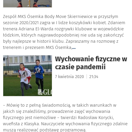
Zespół MKS Ósemka Body Move Skierniewice w przyszłym
sezonie 2020/2021 zagra w I lidze koszykówki kobiet. Zdaniem
trenera Adriana El-Warda rozgrywki klubowe w wojewódzkie
łódzkim, których najprawdopodobniej nie uda się zakończyć
były najlepsze w historii klubu. Zapraszamy na rozmowę z
trenerem i prezesem MKS Ósemka,
...
Wychowanie fizyczne w
czasie pandemii
|
7 kwietnia 2020
21:34
− Mówię to z pełną świadomością, w takich warunkach w
jakich się znaleźliśmy, prowadzenie zajęć wychowania
fizycznego jest niemożliwe − twierdzi Radosław Korycki,
wuefista z Klasyka. Nauczyciele wychowania fizycznego zdalnie
muszą realizować podstawę programową.