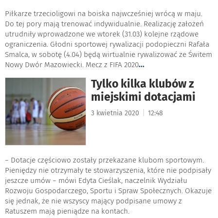
Piłkarze trzecioligowi na boiska najwcześniej wrócą w maju.
Do tej pory mają trenować indywidualnie. Realizację założeń
utrudniły wprowadzone we wtorek (31.03) kolejne rządowe
ograniczenia. Głodni sportowej rywalizacji podopieczni Rafała
Smalca, w sobotę (4.04) będą wirtualnie rywalizować ze Świtem
Nowy Dwór Mazowiecki. Mecz z FIFA 2020
...
Tylko kilka klubów z
miejskimi dotacjami
|
3 kwietnia 2020
12:48
− Dotacje częściowo zostały przekazane klubom sportowym.
Pieniędzy nie otrzymały te stowarzyszenia, które nie podpisały
jeszcze umów − mówi Edyta Cieślak, naczelnik Wydziału
Rozwoju Gospodarczego, Sportu i Spraw Społecznych. Okazuje
się jednak, że nie wszyscy mający podpisane umowy z
Ratuszem mają pieniądze na kontach.