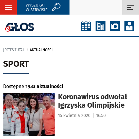
WYSZUKAJ
Rozwiń
Roz
W SERWISIE
nawigację
naw
JESTEŚ TUTAJ
AKTUALNOŚCI
SPORT
Dostępne
1933 aktualności
Koronawirus odwołał
Igrzyska Olimpijskie
|
15 kwietnia 2020
16:50