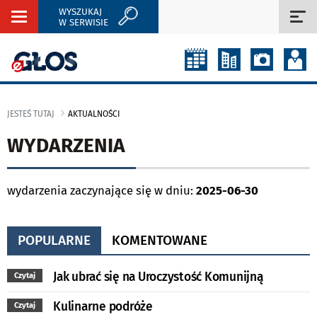
WYSZUKAJ
Rozwiń
Roz
W SERWISIE
nawigację
naw
JESTEŚ TUTAJ
AKTUALNOŚCI
WYDARZENIA
wydarzenia zaczynające się w dniu:
2025-06-30
POPULARNE
KOMENTOWANE
Jak ubrać się na Uroczystość Komunijną
Czytaj
Kulinarne podróże
Czytaj