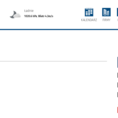
Ładnie
1020.6 hPa
,
Wiatr 4.3m/s
FIRMY
KALENDARZ