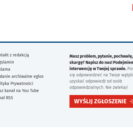
takt z redakcją
Masz problem, pytanie, pochwałę,
gulamin
skargę? Napisz do nas! Podejmie
interwencję w Twojej sprawie.
Po
klama
się odpowiedzieć na Twoje wątpli
danie archiwalne eglos
uzyskać odpowiedź od osób
ityka Prywatności
odpowiedzialnych. Nie zwlekaj!
sz kanał na You Tube
nał RSS
WYŚLIJ ZGŁOSZENIE