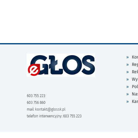
Kon
Re
Re
Wy
Pol
Na
603 755 223
Ka
603 756 860
mail:
kontakt@glossk.pl
telefon interwencyjny: 603 755 223