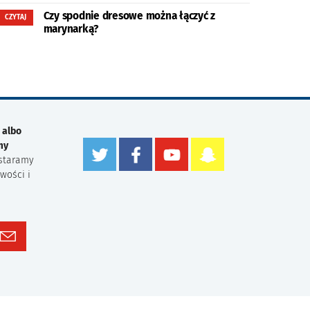
Czy spodnie dresowe można łączyć z
CZYTAJ
marynarką?
 albo
my
staramy
wości i