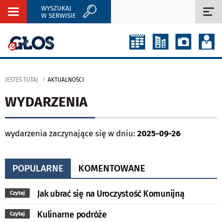
WYSZUKAJ
Rozwiń
Roz
W SERWISIE
nawigację
naw
JESTEŚ TUTAJ
AKTUALNOŚCI
WYDARZENIA
wydarzenia zaczynające się w dniu:
2025-09-26
POPULARNE
KOMENTOWANE
Jak ubrać się na Uroczystość Komunijną
Czytaj
Kulinarne podróże
Czytaj