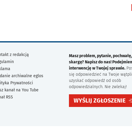
takt z redakcją
Masz problem, pytanie, pochwałę,
gulamin
skargę? Napisz do nas! Podejmie
interwencję w Twojej sprawie.
Po
klama
się odpowiedzieć na Twoje wątpli
danie archiwalne eglos
uzyskać odpowiedź od osób
ityka Prywatności
odpowiedzialnych. Nie zwlekaj!
sz kanał na You Tube
nał RSS
WYŚLIJ ZGŁOSZENIE