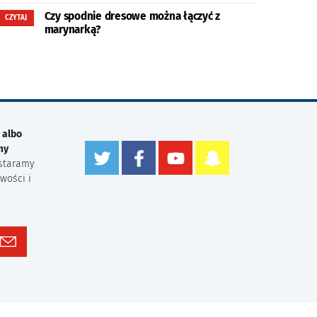
Czy spodnie dresowe można łączyć z
CZYTAJ
marynarką?
 albo
my
staramy
wości i