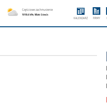
Częściowe zachmurzenie
1018.6 hPa
,
Wiatr 3.4m/s
FIRMY
KALENDARZ