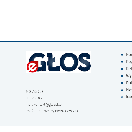
Kon
Re
Re
Wy
Pol
Na
603 755 223
Ka
603 756 860
mail:
kontakt@glossk.pl
telefon interwencyjny: 603 755 223