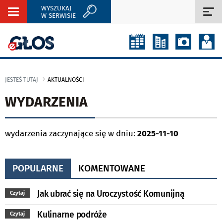
WYSZUKAJ
Rozwiń
Roz
W SERWISIE
nawigację
naw
JESTEŚ TUTAJ
AKTUALNOŚCI
WYDARZENIA
wydarzenia zaczynające się w dniu:
2025-11-10
POPULARNE
KOMENTOWANE
Jak ubrać się na Uroczystość Komunijną
Czytaj
Kulinarne podróże
Czytaj