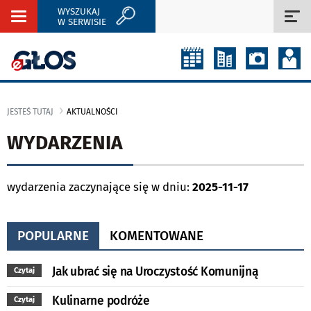
WYSZUKAJ
Rozwiń
Roz
W SERWISIE
nawigację
naw
JESTEŚ TUTAJ
AKTUALNOŚCI
WYDARZENIA
wydarzenia zaczynające się w dniu:
2025-11-17
POPULARNE
KOMENTOWANE
Jak ubrać się na Uroczystość Komunijną
Czytaj
Kulinarne podróże
Czytaj