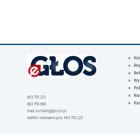
Kon
Re
Re
Wy
Pol
Na
603 755 223
Ka
603 756 860
mail:
kontakt@glossk.pl
telefon interwencyjny: 603 755 223