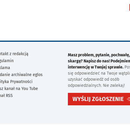
takt z redakcją
Masz problem, pytanie, pochwałę,
gulamin
skargę? Napisz do nas! Podejmie
interwencję w Twojej sprawie.
Po
klama
się odpowiedzieć na Twoje wątpli
danie archiwalne eglos
uzyskać odpowiedź od osób
ityka Prywatności
odpowiedzialnych. Nie zwlekaj!
sz kanał na You Tube
nał RSS
WYŚLIJ ZGŁOSZENIE