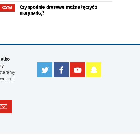
Czy spodnie dresowe można łączyć z
CZYTAJ
marynarką?
 albo
my
staramy
wości i