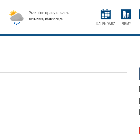
Przelotne opady deszczu
1014.2 hPa
,
Wiatr 2.7m/s
FIRMY
KALENDARZ