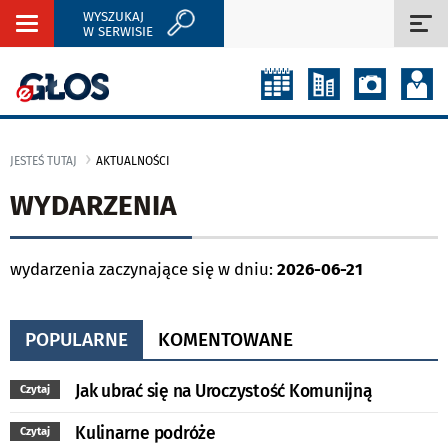
WYSZUKAJ
Rozwiń
Roz
W SERWISIE
nawigację
naw
JESTEŚ TUTAJ
AKTUALNOŚCI
WYDARZENIA
wydarzenia zaczynające się w dniu:
2026-06-21
POPULARNE
KOMENTOWANE
Jak ubrać się na Uroczystość Komunijną
Czytaj
Kulinarne podróże
Czytaj