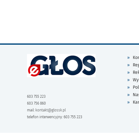
Kon
Re
Re
Wy
Pol
Na
603 755 223
Ka
603 756 860
mail:
kontakt@glossk.pl
telefon interwencyjny: 603 755 223