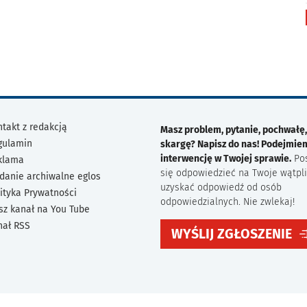
takt z redakcją
Masz problem, pytanie, pochwałę,
gulamin
skargę? Napisz do nas! Podejmie
interwencję w Twojej sprawie.
Po
klama
się odpowiedzieć na Twoje wątpli
danie archiwalne eglos
uzyskać odpowiedź od osób
ityka Prywatności
odpowiedzialnych. Nie zwlekaj!
sz kanał na You Tube
nał RSS
WYŚLIJ ZGŁOSZENIE