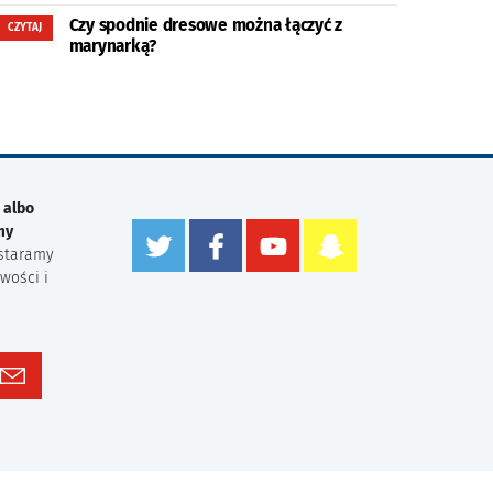
Czy spodnie dresowe można łączyć z
CZYTAJ
marynarką?
 albo
my
staramy
wości i