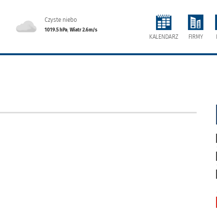
Czyste niebo
1019.5 hPa
,
Wiatr 2.6m/s
FIRMY
KALENDARZ