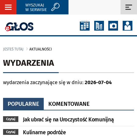
WYSZUKAJ
Rozwiń
Roz
W SERWISIE
nawigację
naw
JESTEŚ TUTAJ
AKTUALNOŚCI
WYDARZENIA
wydarzenia zaczynające się w dniu:
2026-07-04
POPULARNE
KOMENTOWANE
Jak ubrać się na Uroczystość Komunijną
Czytaj
Kulinarne podróże
Czytaj