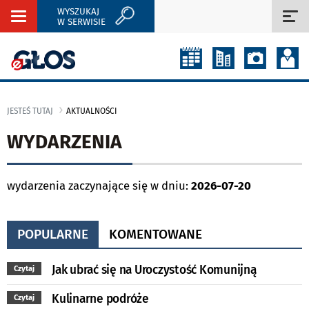
WYSZUKAJ
Rozwiń
Roz
W SERWISIE
nawigację
naw
JESTEŚ TUTAJ
AKTUALNOŚCI
WYDARZENIA
wydarzenia zaczynające się w dniu:
2026-07-20
POPULARNE
KOMENTOWANE
Jak ubrać się na Uroczystość Komunijną
Czytaj
Kulinarne podróże
Czytaj