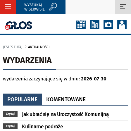
WYSZUKAJ
Rozwiń
Roz
W SERWISIE
nawigację
naw
JESTEŚ TUTAJ
AKTUALNOŚCI
WYDARZENIA
wydarzenia zaczynające się w dniu:
2026-07-30
POPULARNE
KOMENTOWANE
Jak ubrać się na Uroczystość Komunijną
Czytaj
Kulinarne podróże
Czytaj