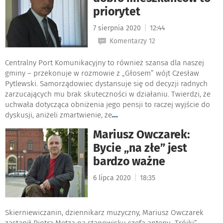
priorytet
|
7 sierpnia 2020
12:44
Komentarzy 12
Centralny Port Komunikacyjny to również szansa dla naszej
gminy – przekonuje w rozmowie z „Głosem” wójt Czesław
Pytlewski. Samorządowiec dystansuje się od decyzji radnych
zarzucających mu brak skuteczności w działaniu. Twierdzi, że
uchwała dotycząca obniżenia jego pensji to raczej wyjście do
dyskusji, aniżeli zmartwienie, że
...
Mariusz Owczarek:
Bycie „na złe” jest
bardzo ważne
|
6 lipca 2020
18:35
Skierniewiczanin, dziennikarz muzyczny, Mariusz Owczarek
zastąpił Piotra Metza na stanowisku szefa anteny „Trójki”.