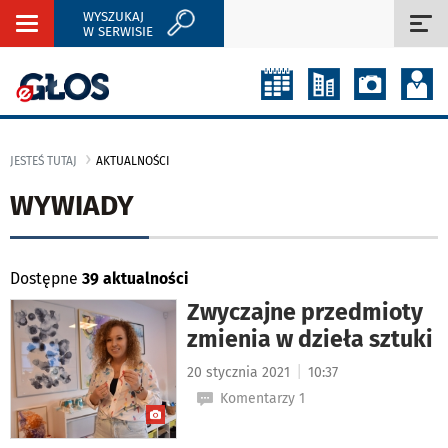
WYSZUKAJ
Rozwiń
Roz
W SERWISIE
nawigację
naw
JESTEŚ TUTAJ
AKTUALNOŚCI
WYWIADY
Dostępne
39 aktualności
Zwyczajne przedmioty
zmienia w dzieła sztuki
|
20 stycznia 2021
10:37
Komentarzy 1