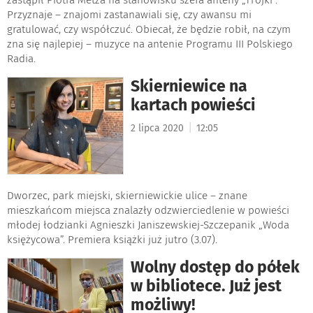
Przyznaje – znajomi zastanawiali się, czy awansu mi
gratulować, czy współczuć. Obiecał, że będzie robił, na czym
zna się najlepiej – muzyce na antenie Programu III Polskiego
Radia.
Skierniewice na
kartach powieści
|
2 lipca 2020
12:05
Dworzec, park miejski, skierniewickie ulice – znane
mieszkańcom miejsca znalazły odzwierciedlenie w powieści
młodej łodzianki Agnieszki Janiszewskiej-Szczepanik „Woda
księżycowa”. Premiera książki już jutro (3.07).
Wolny dostęp do półek
w bibliotece. Już jest
możliwy!